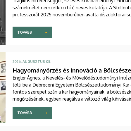
Tragikus hirtelenséggel, 57 éves korában elhunyt Florian
számelmélet nemzetközi hírű neves kutatója. A Stellenbo
professzorát 2025 novemberében avatta díszdoktorai s
TOVÁBB
2026. AUGUSZTUS 05.
Hagyományőrzés és innováció a Bölcsész
Engler Ágnes, a Nevelés- és Művelődéstudományi Intézet 
tölti be a Debreceni Egyetem Bölcsészettudományi Kar d
fontos szerepet szán a kar hagyományainak, a bölcsész
megőrzésének, egyben reagálva a változó világ kihívásai
élet és a nemzetközi kapcsolatok terén.
TOVÁBB