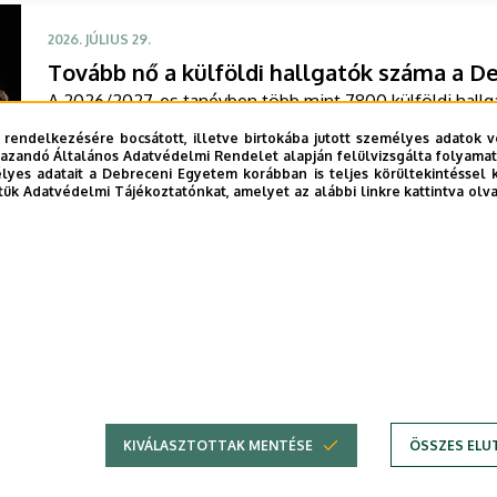
2026. JÚLIUS 29.
Tovább nő a külföldi hallgatók száma a 
A 2026/2027-es tanévben több mint 7800 külföldi hallga
Egyetemen. A Nemzetközi Oktatást Koordináló Központ e
 rendelkezésére bocsátott, illetve birtokába jutott személyes adatok v
évfolyamokon és az előkészítő kurzusokon több mint 23
azandó Általános Adatvédelmi Rendelet alapján felülvizsgálta folyamata
yes adatait a Debreceni Egyetem korábban is teljes körültekintéssel 
szeptemberben, egy részük a Stipendium Hungaricum pr
tük Adatvédelmi Tájékoztatónkat, amelyet az alábbi linkre kattintva olv
TOVÁBB
…
3
4
5
6
7
8
9
Oldal
Oldal
Oldal
Oldal
Oldal
Oldal
Oldal
KIVÁLASZTOTTAK MENTÉSE
ÖSSZES ELU
Adatvédelem