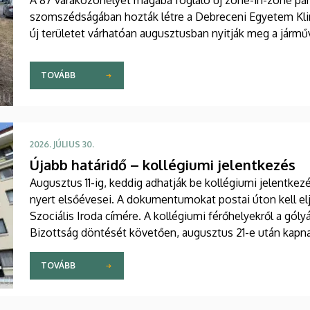
szomszédságában hozták létre a Debreceni Egyetem Kli
új területet várhatóan augusztusban nyitják meg a járműv
TOVÁBB
2026. JÚLIUS 30.
Újabb határidő – kollégiumi jelentkezés
Augusztus 11-ig, keddig adhatják be kollégiumi jelentke
nyert elsőévesei. A dokumentumokat postai úton kell elj
Szociális Iroda címére. A kollégiumi férőhelyekről a gólyá
Bizottság döntését követően, augusztus 21-e után kapna
TOVÁBB