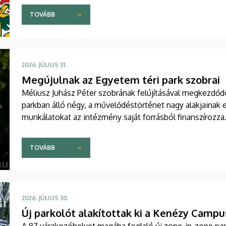
TOVÁBB
2026. JÚLIUS 31.
Megújulnak az Egyetem téri park szobrai
Méliusz Juhász Péter szobrának felújításával megkezdőd
parkban álló négy, a művelődéstörténet nagy alakjainak e
munkálatokat az intézmény saját forrásból finanszírozza
TOVÁBB
2026. JÚLIUS 30.
Új parkolót alakítottak ki a Kenézy Camp
A 87 várakozóhelyet magába foglaló új zone-in-zone par