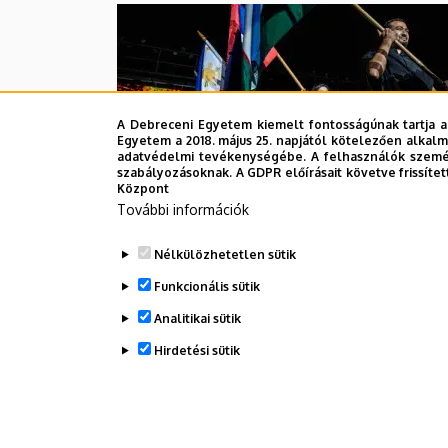
A Debreceni Egyetem kiemelt fontosságúnak tartja a
Egyetem a 2018. május 25. napjától kötelezően alkalm
adatvédelmi tevékenységébe. A felhasználók személ
szabályozásoknak. A GDPR előírásait követve frissítet
Központ
További információk
Nélkülözhetetlen sütik
Funkcionális sütik
Oldalszámozás
Analitikai sütik
1
2
Jelenlegi
Oldal
Hirdetési sütik
oldal
WITHDRAW CONSENT