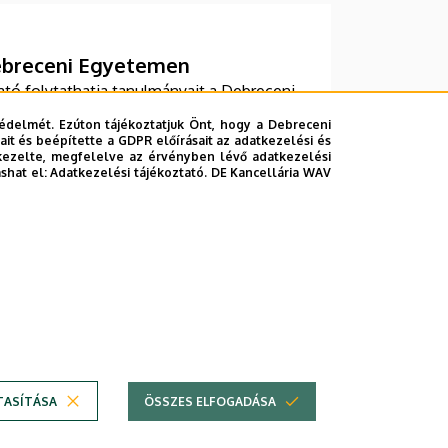
Debreceni Egyetemen
tó folytathatja tanulmányait a Debreceni
lőzetes adatai szerint az első
édelmét. Ezúton tájékoztatjuk Önt, hogy a Debreceni
00 fiatal kezdi meg tanulmányait
it és beépítette a GDPR előírásait az adatkezelési és
kezelte, megfelelve az érvényben lévő adatkezelési
ogram keretében érkezik hazánkba.
ashat el:
Adatkezelési tájékoztató.
DE Kancellária WAV
›
»
Következő
Utolsó
oldal
oldal
TASÍTÁSA
ÖSSZES ELFOGADÁSA
Technikai információk
Szerzői jog © 2026 Unideb