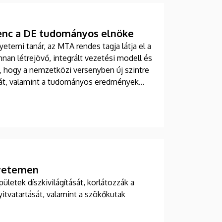
enc a DE tudományos elnöke
etemi tanár, az MTA rendes tagja látja el a
an létrejövő, integrált vezetési modell és
 hogy a nemzetközi versenyben új szintre
ágát, valamint a tudományos eredmények
gyetemen
ületek díszkivilágítását, korlátozzák a
itvatartását, valamint a szökőkutak