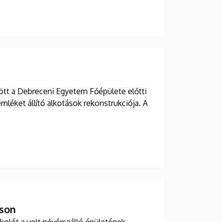
ött a Debreceni Egyetem Főépülete előtti
mléket állító alkotások rekonstrukciója. A
.
uson
kolót a volt nővérszálló épületének