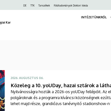
Felső
DE
TTK
Tanszékek
Földtudományok Doktori Iskola
navigáció
INTÉZETÜNKRŐL
iai Kar
2026. AUGUSZTUS 06.
Közeleg a 10. yoUDay, hazai sztárok a láth
Nyilvánosságra hozták a 2026-os yoUDay fellépőit. Az e
polgároknak és a programra kíváncsi közönségnek ezútta
lehet majd része, grandiózus tanévnyitó stadionshow-n