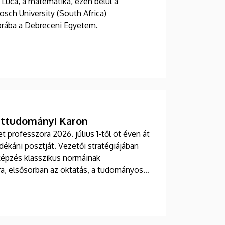
 Luca, a matematika, ezen belül a
sch University (South Africa)
orába a Debreceni Egyetem.
ettudományi Karon
professzora 2026. július 1-től öt éven át
ékáni posztját. Vezetői stratégiájában
képzés klasszikus normáinak
ra, elsősorban az oktatás, a tudományos