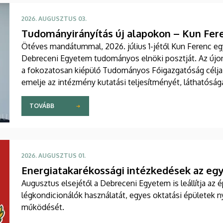
2026. AUGUSZTUS 03.
Tudományirányítás új alapokon – Kun Fer
Ötéves mandátummal, 2026. július 1-jétől Kun Ferenc egy
Debreceni Egyetem tudományos elnöki posztját. Az újonn
a fokozatosan kiépülő Tudományos Főigazgatóság célja,
emelje az intézmény kutatási teljesítményét, láthatós
társadalmi és gazdasági hasznosulását.
TOVÁBB
2026. AUGUSZTUS 01.
Energiatakarékossági intézkedések az e
Augusztus elsejétől a Debreceni Egyetem is leállítja az ép
légkondicionálók használatát, egyes oktatási épületek ny
működését.