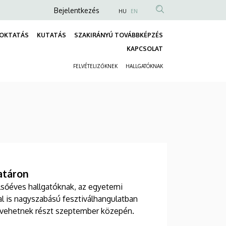
Anonim
Bejelentkezés
HU
EN
Felhasználói
OKTATÁS
KUTATÁS
SZAKIRÁNYÚ TOVÁBBKÉPZÉS
fiók
Fő
KAPCSOLAT
menüje
navigáció
FELVÉTELIZŐKNEK
HALLGATÓKNAK
Másodlagos
navigáció
atáron
lsőéves hallgatóknak, az egyetemi
l is nagyszabású fesztiválhangulatban
 vehetnek részt szeptember közepén.