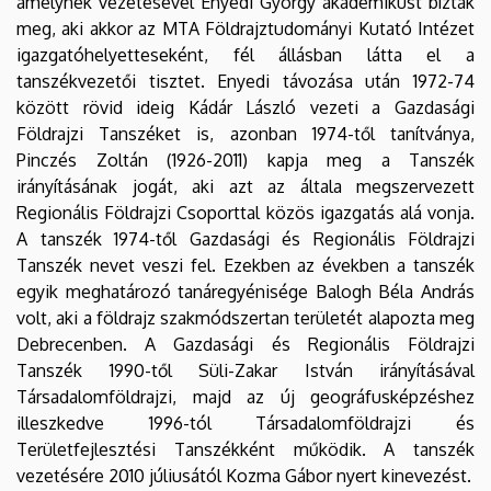
amelynek vezetésével Enyedi György akadémikust bízták
meg, aki akkor az MTA Földrajztudományi Kutató Intézet
igazgatóhelyetteseként, fél állásban látta el a
tanszékvezetői tisztet. Enyedi távozása után 1972-74
között rövid ideig Kádár László vezeti a Gazdasági
Földrajzi Tanszéket is, azonban 1974-től tanítványa,
Pinczés Zoltán (1926-2011) kapja meg a Tanszék
irányításának jogát, aki azt az általa megszervezett
Regionális Földrajzi Csoporttal közös igazgatás alá vonja.
A tanszék 1974-től Gazdasági és Regionális Földrajzi
Tanszék nevet veszi fel. Ezekben az években a tanszék
egyik meghatározó tanáregyénisége Balogh Béla András
volt, aki a földrajz szakmódszertan területét alapozta meg
Debrecenben. A Gazdasági és Regionális Földrajzi
Tanszék 1990-től Süli-Zakar István irányításával
Társadalomföldrajzi, majd az új geográfusképzéshez
illeszkedve 1996-tól Társadalomföldrajzi és
Területfejlesztési Tanszékként működik. A tanszék
vezetésére 2010 júliusától Kozma Gábor nyert kinevezést.