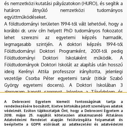
és nemzetközi kutatási pályázatokon (HURO), és segítik a
határon átnyúló nemzetközi tudományos
együttműködéseket.
A földtudományi területen 1994-től vált lehetővé, hogy a
korábbi dr. univ cím helyett PhD tudományos fokozatot
lehet szerezni az egyetemi képzés harmadik,
legmagasabb szintjén. A doktori képzés 1994-től
Földtudományi Doktori Programként, 2001-től pedig
Földtudományi Doktori Iskolaként működik. A
Földtudományok Doktori Iskolát az alapítás után hosszú
ideig Kerényi Attila professzor irányította, jelenlegi
vezetője Csorba Péter egyetemi tanár (titkár Szabó
György egyetemi docens). A Doktori Iskolában 3
alprogram kapott szerepet. Jelenleg a Tájvédelem és
éghajlat Programot Kerényi Attila professzor, a Lito- és
A Debreceni Egyetem kiemelt fontosságúnak tartja a
hidroszféra természetes és antropogén folyamatai
rendelkezésére bocsátott, illetve birtokába jutott személyes adatok
védelmét. Ezúton tájékoztatjuk Önt, hogy a Debreceni Egyetem a
Programot Lóki József professzor, a Társadalomföldrajzi
2018. május 25. napjától kötelezően alkalmazandó Általános
és Területfejlesztés Programot Kozma Gábor egyetemi
Adatvédelmi Rendelet alapján felülvizsgálta folyamatait és
beépítette a GDPR előírásait az adatkezelési és adatvédelmi
tanár vezeti.