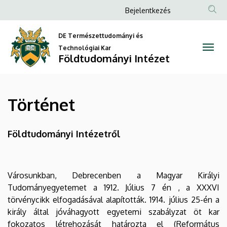
Történet
Ugrás
Anonim
Bejelentkezés
a
Felhasználói
|
tartalomra
DE Természettudományi és
fiók
Földtudományi
Technológiai Kar
menüje
Földtudományi Intézet
Intézet
Történet
Földtudományi Intézetről
Városunkban, Debrecenben a Magyar Királyi
Tudományegyetemet a 1912. Július 7 én , a XXXVI
törvénycikk elfogadásával alapították. 1914. július 25-én a
király által jóváhagyott egyetemi szabályzat öt kar
fokozatos létrehozását határozta el (Református