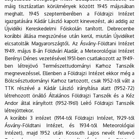
máig tisztázatlan körülmények között 1945 májusában
meghalt. 1945 szeptemberében a Földrajzi Intézet
igazgatására Kádár László kapott kinevezést, aki addig az
Újvidéki Kereskedelmi Főiskolán tanított. Debrecenbe
korábbi állása megszűnése után kerül, miután Újvidéket
elcsatolták Magyarországtól. Az Ásvány-Földtani Intézet
1949. május 8-án Földvári Aladár, a Meteorológiai Intézet
Berényi Dénes vezetésével 1951-ben csatlakozott az 1949-
ben létrejövő Természettudományi Karhoz Tanszék
megnevezéssel. Ellenben a Földrajzi Intézet ekkor még a
Bölcsésztudományi Karhoz tartozott, csak 1952-től vált a
TTK részévé a Kádár László irányítása alatt (1952-72)
létrehozott önálló Általános Földrajzi Tanszék és a Kéz
Andor által irányított (1952-1961) Leíró Földrajzi Tanszék
létrejöttekor.
A korábbi 3 intézet (1914-től Földrajzi Intézet, 1929-től
Ásvány-Földtani Intézet, és 1934-től Meteorológiai
Intézet), majd 1952 után Kossuth Lajos nevét felvevő