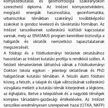
környezetkutatás és geomorfológia szakirányokon
szerezhető diploma. Az Intézet környezetvédelmi,
megújuló energiák hasznosítása, geoinformatika,
urbanisztikai témákban szakirányú továbbképzési
szakokat is gondoz levelező és távoktatási formában. Az
Intézet tanszékeinek széleskörű külföldi kapcsolatai
vannak, mely az ERASMUS program keretében biztosítja a
hallgatók és oktatók nemzetközi tapasztalatainak
megszerzését.
A földrajz és a földtudományi területek oktatásához
hasonlóan az Intézet kutatási profilja is rendkívül széles. A
felölelt tématerületek láthatóvá válnak a Földtudományi
Doktori Iskola egykori - jelenlegi oktatóinak és PhD
hallgatóinak kutatási témáiban. A felszín alatti földtani
közeg, a felszín, a talajok és tájak változásának széleskörű
vizsgálata mellett a kutatási témák kiterjednek a légkörre,
az éghajlatra, illetve a települések és a nagyobb térségek
komplex társadalmi-gazdasági értékelésére. Az Intézet
tanszékei eredményesen szerepelnek hazai (OTKA, NKFP)