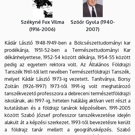
Székyné Fux Vilma
Szöőr Gyula (1940-
(1916-2006)
2007)
Kádár László 1948-1949-ben a Bölcsészettudományi kar
prodékánja, 1951-52-ben a Természettudományi Kar
dékánhelyettese, 1952-54 között dékánja, 1954-55 között
pedig az egyetem rektora volt. Az Általános Földrajzi
Tanszék 1961-től lett nevében Természetföldrajzi Tanszék,
melyet Kádár László 1973-ig vezetett. Tanítványa, Borsy
Zoltán (1926-1997) 1973-tól 1991-ig volt meghatározó
tanszékvezető professzora a debreceni természetföldrajzi
iskolának, aki 1997-ig, hirtelen haláláig aktívan vett részt a
kutatásban és a földrajz tanárok képzésében. 1991-2005
között Szabó József professzor tanszékvezetése idején
alakult át a képzési szerkezet. 1993-tól bevezetésre került
a földrajz tanár mellett a geográfusképzés. Szabó