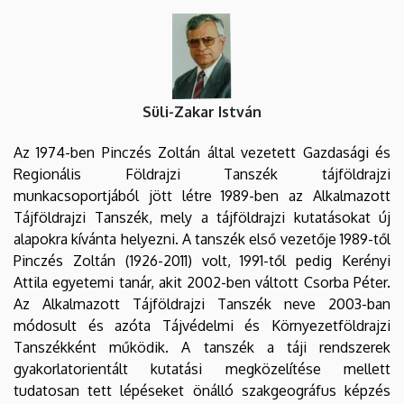
Süli-Zakar István
Az 1974-ben Pinczés Zoltán által vezetett Gazdasági és
Regionális Földrajzi Tanszék tájföldrajzi
munkacsoportjából jött létre 1989-ben az Alkalmazott
Tájföldrajzi Tanszék, mely a tájföldrajzi kutatásokat új
alapokra kívánta helyezni. A tanszék első vezetője 1989-től
Pinczés Zoltán (1926-2011) volt, 1991-től pedig Kerényi
Attila egyetemi tanár, akit 2002-ben váltott Csorba Péter.
Az Alkalmazott Tájföldrajzi Tanszék neve 2003-ban
módosult és azóta Tájvédelmi és Környezetföldrajzi
Tanszékként működik. A tanszék a táji rendszerek
gyakorlatorientált kutatási megközelítése mellett
tudatosan tett lépéseket önálló szakgeográfus képzés