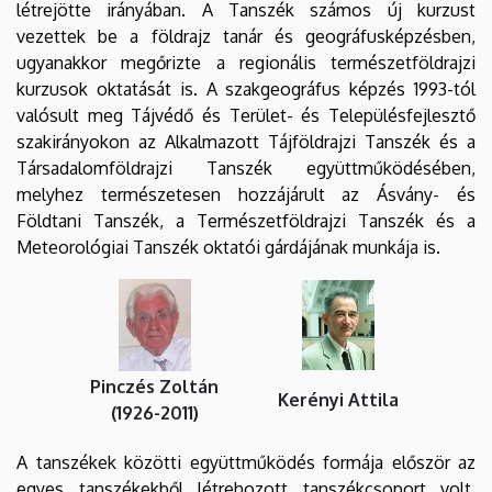
létrejötte irányában. A Tanszék számos új kurzust
vezettek be a földrajz tanár és geográfusképzésben,
ugyanakkor megőrizte a regionális természetföldrajzi
kurzusok oktatását is. A szakgeográfus képzés 1993-tól
valósult meg Tájvédő és Terület- és Településfejlesztő
szakirányokon az Alkalmazott Tájföldrajzi Tanszék és a
Társadalomföldrajzi Tanszék együttműködésében,
melyhez természetesen hozzájárult az Ásvány- és
Földtani Tanszék, a Természetföldrajzi Tanszék és a
Meteorológiai Tanszék oktatói gárdájának munkája is.
Pinczés Zoltán
Kerényi Attila
(1926-2011)
A tanszékek közötti együttműködés formája először az
egyes tanszékekből létrehozott tanszékcsoport volt,