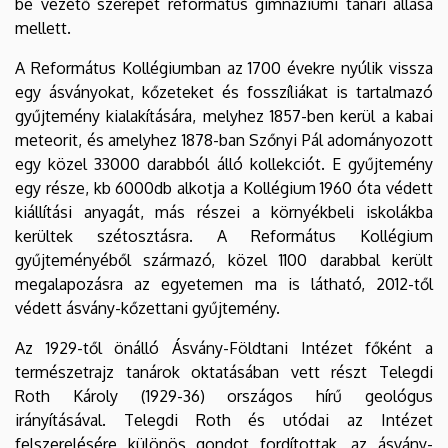
be vezető szerepet református gimnáziumi tanári állása
mellett.
A Református Kollégiumban az 1700 évekre nyúlik vissza
egy ásványokat, kőzeteket és fosszíliákat is tartalmazó
gyűjtemény kialakítására, melyhez 1857-ben kerül a kabai
meteorit, és amelyhez 1878-ban Szőnyi Pál adományozott
egy közel 33000 darabból álló kollekciót. E gyűjtemény
egy része, kb 6000db alkotja a Kollégium 1960 óta védett
kiállítási anyagát, más részei a környékbeli iskolákba
kerültek szétosztásra. A Református Kollégium
gyűjteményéből származó, közel 1100 darabbal került
megalapozásra az egyetemen ma is látható, 2012-től
védett ásvány-kőzettani gyűjtemény.
Az 1929-től önálló Ásvány-Földtani Intézet főként a
természetrajz tanárok oktatásában vett részt Telegdi
Roth Károly (1929-36) országos hírű geológus
irányításával. Telegdi Roth és utódai az Intézet
felszerelésére különös gondot fordítottak, az ásvány-