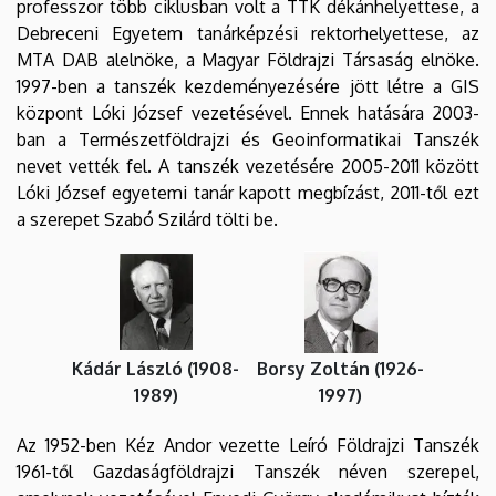
professzor több ciklusban volt a TTK dékánhelyettese, a
Debreceni Egyetem tanárképzési rektorhelyettese, az
MTA DAB alelnöke, a Magyar Földrajzi Társaság elnöke.
1997-ben a tanszék kezdeményezésére jött létre a GIS
központ Lóki József vezetésével. Ennek hatására 2003-
ban a Természetföldrajzi és Geoinformatikai Tanszék
nevet vették fel. A tanszék vezetésére 2005-2011 között
Lóki József egyetemi tanár kapott megbízást, 2011-től ezt
a szerepet Szabó Szilárd tölti be.
Kádár László (1908-
Borsy Zoltán (1926-
1989)
1997)
Az 1952-ben Kéz Andor vezette Leíró Földrajzi Tanszék
1961-től Gazdaságföldrajzi Tanszék néven szerepel,