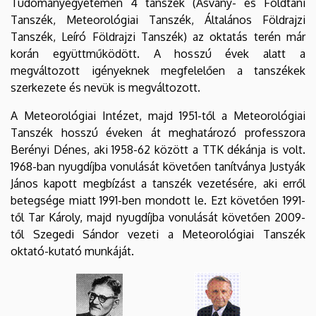
Tudományegyetemen 4 tanszék (Ásvány- és Földtani
Tanszék, Meteorológiai Tanszék, Általános Földrajzi
Tanszék, Leíró Földrajzi Tanszék) az oktatás terén már
korán együttműködött. A hosszú évek alatt a
megváltozott igényeknek megfelelően a tanszékek
szerkezete és nevük is megváltozott.
A Meteorológiai Intézet, majd 1951-től a Meteorológiai
Tanszék hosszú éveken át meghatározó professzora
Berényi Dénes, aki 1958-62 között a TTK dékánja is volt.
1968-ban nyugdíjba vonulását követően tanítványa Justyák
János kapott megbízást a tanszék vezetésére, aki erről
betegsége miatt 1991-ben mondott le. Ezt követően 1991-
től Tar Károly, majd nyugdíjba vonulását követően 2009-
től Szegedi Sándor vezeti a Meteorológiai Tanszék
oktató-kutató munkáját.