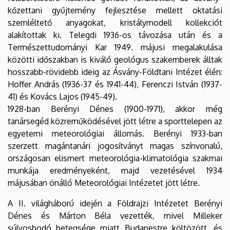
kőzettani gyűjtemény fejlesztése mellett oktatási
szemléltető anyagokat, kristálymodell kollekciót
alakítottak ki. Telegdi 1936-os távozása után és a
Természettudományi Kar 1949. májusi megalakulása
közötti időszakban is kiváló geológus szakemberek álltak
hosszabb-rövidebb ideig az Ásvány-Földtani Intézet élén:
Hoffer András (1936-37 és 1941-44), Ferenczi István (1937-
41) és Kovács Lajos (1945-49).
1928-ban Berényi Dénes (1900-1971), akkor még
tanársegéd közreműködésével jött létre a sporttelepen az
egyetemi meteorológiai állomás. Berényi 1933-ban
szerzett magántanári jogosítványt magas színvonalú,
országosan elismert meteorológia-klimatológia szakmai
munkája eredményeként, majd vezetésével 1934
májusában önálló Meteorológiai Intézetet jött létre.
A II. világháború idején a Földrajzi Intézetet Berényi
Dénes és Márton Béla vezették, mivel Milleker
súlyosbodó betegsége miatt Budapestre költözött, és