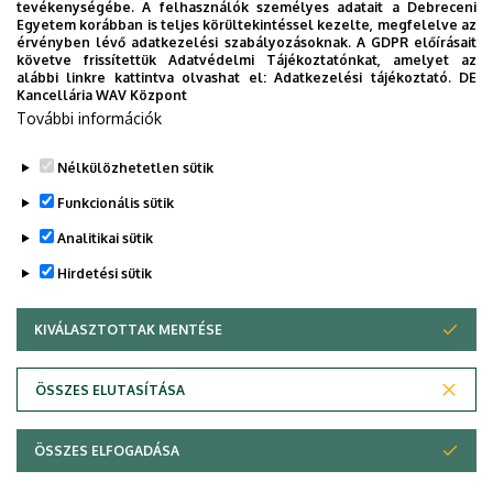
tevékenységébe. A felhasználók személyes adatait a Debreceni
Egyetem korábban is teljes körültekintéssel kezelte, megfelelve az
A történetet feldolgozó kötet elérhető az alábbi
linkre
érvényben lévő adatkezelési szabályozásoknak. A GDPR előírásait
követve frissítettük Adatvédelmi Tájékoztatónkat, amelyet az
kattintva
érthetrő el.
alábbi linkre kattintva olvashat el:
Adatkezelési tájékoztató.
DE
Kancellária WAV Központ
További információk
Nélkülözhetetlen sütik
Legutóbbi frissítés:
2025. 09. 19. 19:32
Funkcionális sütik
Analitikai sütik
Hirdetési sütik
KIVÁLASZTOTTAK MENTÉSE
WITHDRAW CONSENT
Adatvédelem
Adatvédelem
ÖSSZES ELUTASÍTÁSA
Technikai információk
ÖSSZES ELFOGADÁSA
Szerzői jog © 2026 Unideb