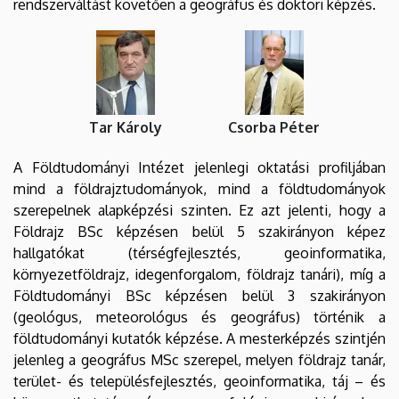
rendszerváltást követően a geográfus és doktori képzés.
Tar Károly
Csorba Péter
A Földtudományi Intézet jelenlegi oktatási profiljában
mind a földrajztudományok, mind a földtudományok
szerepelnek alapképzési szinten. Ez azt jelenti, hogy a
Földrajz BSc képzésen belül 5 szakirányon képez
hallgatókat (térségfejlesztés, geoinformatika,
környezetföldrajz, idegenforgalom, földrajz tanári), míg a
Földtudományi BSc képzésen belül 3 szakirányon
(geológus, meteorológus és geográfus) történik a
földtudományi kutatók képzése. A mesterképzés szintjén
jelenleg a geográfus MSc szerepel, melyen földrajz tanár,
terület- és településfejlesztés, geoinformatika, táj – és