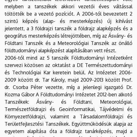
melyben a tanszékek akkori vezetői éves váltással
töltötték be a vezető pozíciót. A 2006-tól bevezetett 2
szintű képzés (alap- és mesterképzés) új kihívást
jelentett, a 3 földrajzi tanszék a földrajz alapképzés és a
geográfus mesterképzés létrejöttében, míg az Ásvány- és
Földtani Tanszék és a Meteorológiai Tanszék az önálló
földtudományi alapképzést alapításában vett részt.
2006-tól mind az 5 tanszék Földtudományi Intézetként
szervezi közösen az oktatást a DE Természettudományi
és Technológiai Kar keretein belül. Az Intézetet 2006-
2009 között dr. Tar Károly, majd 2009-2013 között Prof.
dr. Csorba Péter vezette, míg a jelenlegi igazgató Dr.
Kozma Gábor A Földtudományi Intézetet 2012-ben alkotó
Tanszékek: Ásvány- és Földtani, Meteorológiai,
Természetföldrajzi és Geoinformatikai, Tájvédelmi és
Környezetföldrajzi, valamint a Társadalomföldrajzi és
Területfejlesztési Tanszékek. Együttműködésük alapja az
egyetem alapítása óta a földrajz tanárképzés, majd a