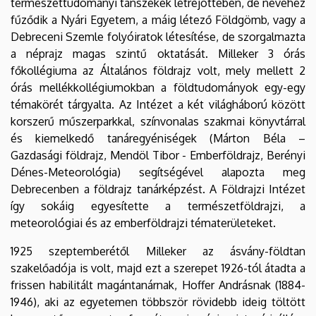
természettudományi tanszékek létrejöttében, de nevéhez
fűződik a Nyári Egyetem, a máig létező Földgömb, vagy a
Debreceni Szemle folyóiratok létesítése, de szorgalmazta
a néprajz magas szintű oktatását. Milleker 3 órás
főkollégiuma az Általános földrajz volt, mely mellett 2
órás mellékkollégiumokban a földtudományok egy-egy
témakörét tárgyalta. Az Intézet a két világháború között
korszerű műszerparkkal, színvonalas szakmai könyvtárral
és kiemelkedő tanáregyéniségek (Márton Béla –
Gazdasági földrajz, Mendöl Tibor - Emberföldrajz, Berényi
Dénes-Meteorológia) segítségével alapozta meg
Debrecenben a földrajz tanárképzést. A Földrajzi Intézet
így sokáig egyesítette a természetföldrajzi, a
meteorológiai és az emberföldrajzi tématerületeket.
1925 szeptemberétől Milleker az ásvány-földtan
szakelőadója is volt, majd ezt a szerepet 1926-tól átadta a
frissen habilitált magántanárnak, Hoffer Andrásnak (1884-
1946), aki az egyetemen többször rövidebb ideig töltött