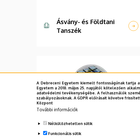
Ásvány- és Földtani
Tanszék
A Debreceni Egyetem kiemelt fontosságúnak tartja a
Egyetem a 2018. május 25. napjától kötelezően alkalm
adatvédelmi tevékenységébe. A felhasználók személ
szabályozásoknak. A GDPR előírásait követve frissítet
Központ
További információk
Természetföldrajzi és
Nélkülözhetetlen sütik
Geoinformatikai
Funkcionális sütik