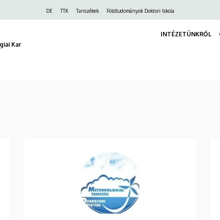
Felső
DE
TTK
Tanszékek
Földtudományok Doktori Iskola
navigáció
INTÉZETÜNKRŐL
iai Kar