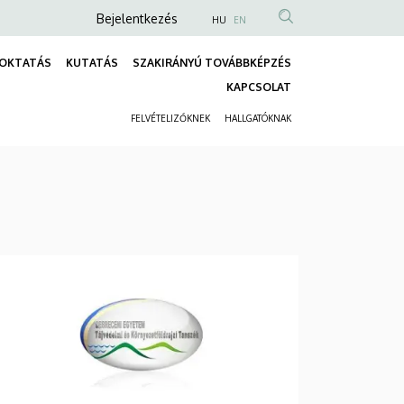
Anonim
Bejelentkezés
HU
EN
Felhasználói
OKTATÁS
KUTATÁS
SZAKIRÁNYÚ TOVÁBBKÉPZÉS
fiók
Fő
KAPCSOLAT
menüje
navigáció
FELVÉTELIZŐKNEK
HALLGATÓKNAK
Másodlagos
navigáció