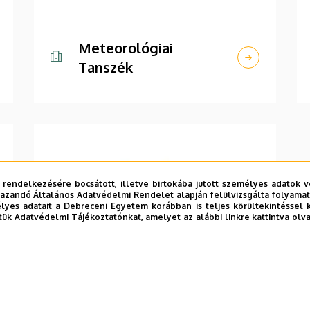
Meteorológiai
Tanszék
 rendelkezésére bocsátott, illetve birtokába jutott személyes adatok v
azandó Általános Adatvédelmi Rendelet alapján felülvizsgálta folyamata
yes adatait a Debreceni Egyetem korábban is teljes körültekintéssel 
tük Adatvédelmi Tájékoztatónkat, amelyet az alábbi linkre kattintva olv
Társadalomföldrajzi
és Területfejlesztési