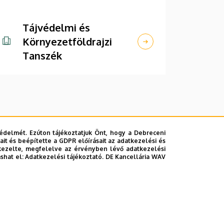
Tájvédelmi és
Környezetföldrajzi
Tanszék
édelmét. Ezúton tájékoztatjuk Önt, hogy a Debreceni
it és beépítette a GDPR előírásait az adatkezelési és
kezelte, megfelelve az érvényben lévő adatkezelési
ashat el:
Adatkezelési tájékoztató.
DE Kancellária WAV