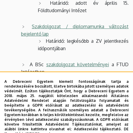
Határidő: adott év április 15.
Földtudományi Intézet
Szakdolgozat / diplomamunka változást
bejelentő lap
Határidő: legkésőbb a ZV jelentkezés
időpontjában
A BSc
szakdolgozat követelményei
a FTUD
Intézetben
Az MSc
diplomamunka követelményei
a FTUD
A Debreceni Egyetem kiemelt fontosságúnak tartja a
rendelkezésére bocsátott, illetve birtokába jutott személyes adatok
Intézetben
védelmét. Ezúton tájékoztatjuk Önt, hogy a Debreceni Egyetem a
2018. május 25. napjától kötelezően alkalmazandó Általános
Szakdolgozatok, diplomamunkák leadásával
Adatvédelmi Rendelet alapján felülvizsgálta folyamatait és
beépítette a GDPR előírásait az adatkezelési és adatvédelmi
kapcsolatos információk
tevékenységébe. A felhasználók személyes adatait a Debreceni
Egyetem korábban is teljes körültekintéssel kezelte, megfelelve az
érvényben lévő adatkezelési szabályozásoknak. A GDPR előírásait
követve frissítettük Adatvédelmi Tájékoztatónkat, amelyet az
alábbi linkre kattintva olvashat el:
Adatkezelési tájékoztató.
DE