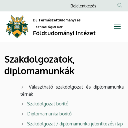
Szakdolgozatok,
Ugrás
Anonim
Bejelentkezés
a
Felhasználói
diplomamunkák
tartalomra
DE Természettudományi és
fiók
|
Technológiai Kar
menüje
Földtudományi Intézet
Földtudományi
Intézet
Szakdolgozatok,
diplomamunkák
Választható szakdolgozat és diplomamunka
témák
Szakdolgozat borító
Diplomamunka borító
Szakdolgozat / diplomamunka jelentkezési lap