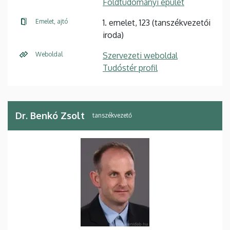
Földtudományi épület
Emelet, ajtó
1. emelet, 123 (tanszékvezetői
iroda)
Weboldal
Szervezeti weboldal
Tudóstér profil
Dr. Benkó Zsolt
tanszékvezető