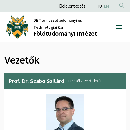
Vezetők
Ugrás
Anonim
Bejelentkezés
HU
EN
a
Felhasználói
|
tartalomra
DE Természettudományi és
fiók
Földtudományi
Technológiai Kar
menüje
Földtudományi Intézet
Intézet
Vezetők
Prof. Dr. Szabó Szilárd
tanszékvezető, dékán