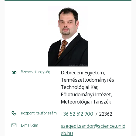
Szervezeti egység
Debreceni Egyetem,
Természettudományi és
Technológiai Kar,
Földtudományi Intézet,
Meteorológiai Tanszék
Központi telefonszám
+36 52 512 900
22362
E-mail cím
szegedi.sandor@science.unid
eb.hu