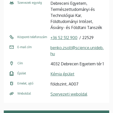
Szervezeti egység
Debreceni Egyetem,
Természettudományi és
Technológiai Kar,
Földtudományi Intézet,
Ásvány- és Földtani Tanszék
Központi telefonszám
+36 52 512 900
22529
E-mail cím
benko.zsolt@science.unideb.
hu
Cím
4032 Debrecen Egyetem tér 1
Épület
Kémia épület
Emelet, ajtó
földszint, A007
Weboldal
Szervezeti weboldal