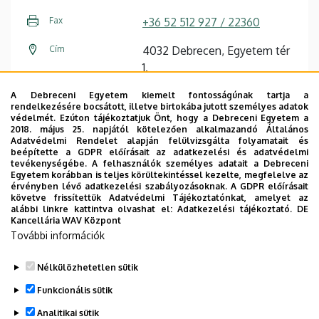
Fax
+36 52 512 927 / 22360
Cím
4032 Debrecen, Egyetem tér
1.
Épület
Matematikai és
A Debreceni Egyetem kiemelt fontosságúnak tartja a
rendelkezésére bocsátott, illetve birtokába jutott személyes adatok
Földtudományi épület
védelmét. Ezúton tájékoztatjuk Önt, hogy a Debreceni Egyetem a
2018. május 25. napjától kötelezően alkalmazandó Általános
Emelet, ajtó
1. emelet, M126 (oktatói
Adatvédelmi Rendelet alapján felülvizsgálta folyamatait és
beépítette a GDPR előírásait az adatkezelési és adatvédelmi
szoba)
tevékenységébe. A felhasználók személyes adatait a Debreceni
Egyetem korábban is teljes körültekintéssel kezelte, megfelelve az
Weboldal
Szervezeti weboldal
érvényben lévő adatkezelési szabályozásoknak. A GDPR előírásait
követve frissítettük Adatvédelmi Tájékoztatónkat, amelyet az
Tudóstér profil
alábbi linkre kattintva olvashat el:
Adatkezelési tájékoztató.
DE
Kancellária WAV Központ
További információk
Nélkülözhetetlen sütik
Legutóbbi frissítés:
2023. 06. 14. 10:09
Funkcionális sütik
Analitikai sütik