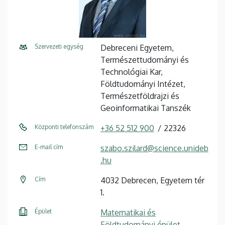
Szervezeti egység
Debreceni Egyetem,
Természettudományi és
Technológiai Kar,
Földtudományi Intézet,
Természetföldrajzi és
Geoinformatikai Tanszék
Központi telefonszám
+36 52 512 900
22326
E-mail cím
szabo.szilard@science.unideb
.hu
Cím
4032 Debrecen, Egyetem tér
1.
Épület
Matematikai és
Földtudományi épület