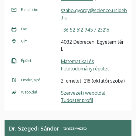
E-mail cím
szabo.gyorgy@science.unideb
.hu
Fax
+36 52 512 945 / 23216
Cím
4032 Debrecen, Egyetem tér
1.
Épület
Matematikai és
Földtudományi épület
Emelet, ajtó
2. emelet, 218 (oktatói szoba)
Weboldal
Szervezeti weboldal
Tudóstér profil
Dr. Szegedi Sándor
tanszékvezető