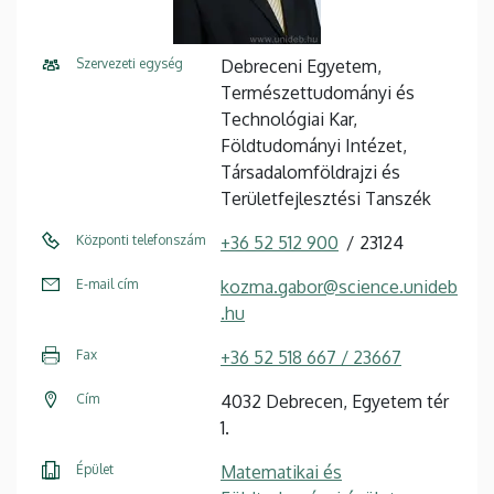
Szervezeti egység
Debreceni Egyetem,
Természettudományi és
Technológiai Kar,
Földtudományi Intézet,
Társadalomföldrajzi és
Területfejlesztési Tanszék
Központi telefonszám
+36 52 512 900
23124
E-mail cím
kozma.gabor@science.unideb
.hu
Fax
+36 52 518 667 / 23667
Cím
4032 Debrecen, Egyetem tér
1.
Épület
Matematikai és