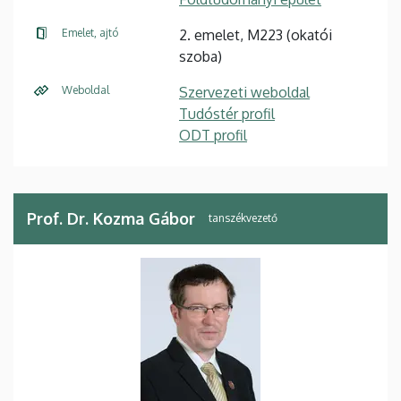
Emelet, ajtó
2. emelet, M223 (okatói
szoba)
Weboldal
Szervezeti weboldal
Tudóstér profil
ODT profil
Prof. Dr. Kozma Gábor
tanszékvezető