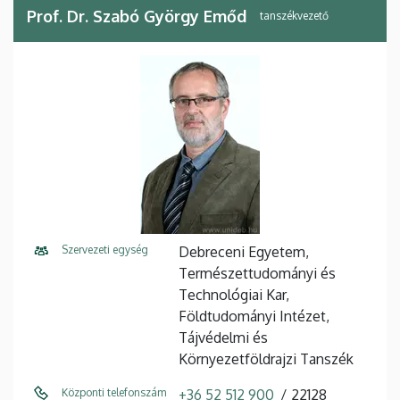
Prof. Dr. Szabó György Emőd
tanszékvezető
Szervezeti egység
Debreceni Egyetem,
Természettudományi és
Technológiai Kar,
Földtudományi Intézet,
Tájvédelmi és
Környezetföldrajzi Tanszék
Központi telefonszám
+36 52 512 900
22128