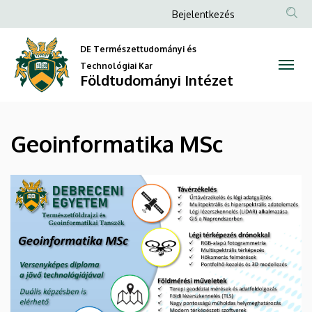
Geoinformatika
Ugrás
Anonim
Bejelentkezés
a
Felhasználói
MSc
tartalomra
DE Természettudományi és
fiók
|
Technológiai Kar
menüje
Földtudományi Intézet
Földtudományi
Intézet
Geoinformatika MSc