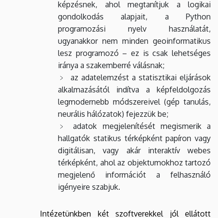
képzésnek, ahol megtanítjuk a logikai
gondolkodás alapjait, a Python
programozási nyelv használatát,
ugyanakkor nem minden geoinformatikus
lesz programozó – ez is csak lehetséges
iránya a szakemberré válásnak;
az adatelemzést a statisztikai eljárások
alkalmazásától indítva a képfeldolgozás
legmodernebb módszereivel (gép tanulás,
neurális hálózatok) fejezzük be;
adatok megjelenítését megismerik a
hallgatók statikus térképként papíron vagy
digitálisan, vagy akár interaktív webes
térképként, ahol az objektumokhoz tartozó
megjelenő információt a felhasználó
igényeire szabjuk.
Intézetünkben két szoftverekkel jól ellátott