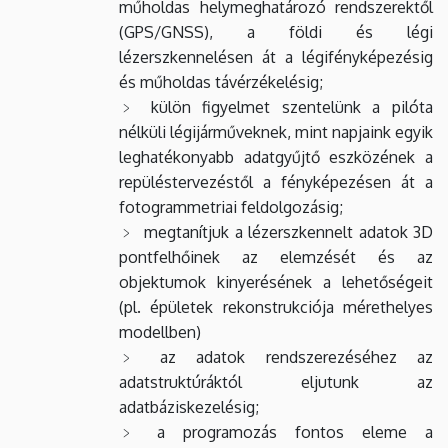
műholdas helymeghatározó rendszerektől
(GPS/GNSS), a földi és légi
lézerszkennelésen át a légifényképezésig
és műholdas távérzékelésig;
külön figyelmet szentelünk a pilóta
nélküli légijárműveknek, mint napjaink egyik
leghatékonyabb adatgyűjtő eszközének a
repüléstervezéstől a fényképezésen át a
fotogrammetriai feldolgozásig;
megtanítjuk a lézerszkennelt adatok 3D
pontfelhőinek az elemzését és az
objektumok kinyerésének a lehetőségeit
(pl. épületek rekonstrukciója mérethelyes
modellben)
az adatok rendszerezéséhez az
adatstruktúráktól eljutunk az
adatbáziskezelésig;
a programozás fontos eleme a