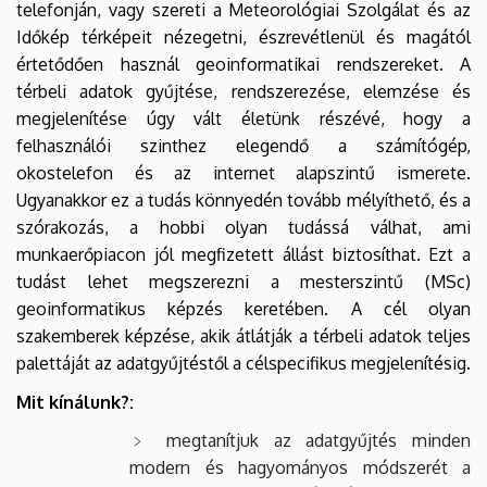
telefonján, vagy szereti a Meteorológiai Szolgálat és az
Időkép térképeit nézegetni, észrevétlenül és magától
értetődően használ geoinformatikai rendszereket. A
térbeli adatok gyűjtése, rendszerezése, elemzése és
megjelenítése úgy vált életünk részévé, hogy a
felhasználói szinthez elegendő a számítógép,
okostelefon és az internet alapszintű ismerete.
Ugyanakkor ez a tudás könnyedén tovább mélyíthető, és a
szórakozás, a hobbi olyan tudássá válhat, ami
munkaerőpiacon jól megfizetett állást biztosíthat. Ezt a
tudást lehet megszerezni a mesterszintű (MSc)
geoinformatikus képzés keretében. A cél olyan
szakemberek képzése, akik átlátják a térbeli adatok teljes
palettáját az adatgyűjtéstől a célspecifikus megjelenítésig.
Mit kínálunk?:
megtanítjuk az adatgyűjtés minden
modern és hagyományos módszerét a