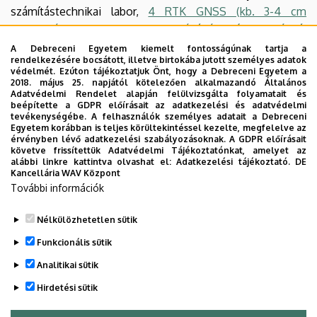
számítástechnikai labor,
4 RTK GNSS (kb. 3-4 cm
pontosság), 5 UAV (2 nagyfelbontású látható tartományú,
4 multispektrális és 1 termális kamerával), egy térszkenner
A Debreceni Egyetem kiemelt fontosságúnak tartja a
rendelkezésére bocsátott, illetve birtokába jutott személyes adatok
és egy geodéziai mérőállomás
várja a geoinformatika
védelmét. Ezúton tájékoztatjuk Önt, hogy a Debreceni Egyetem a
szakra jelentkező hallgatókat. A piacképes tudást,
2018. május 25. napjától kötelezően alkalmazandó Általános
Adatvédelmi Rendelet alapján felülvizsgálta folyamatait és
tapasztalatot nemcsak a tanórákon, hanem számos ipari
beépítette a GDPR előírásait az adatkezelési és adatvédelmi
partnerünknél, a szakmai gyakorlat keretében is meg lehet
tevékenységébe. A felhasználók személyes adatait a Debreceni
Egyetem korábban is teljes körültekintéssel kezelte, megfelelve az
szerezni.
érvényben lévő adatkezelési szabályozásoknak. A GDPR előírásait
követve frissítettük Adatvédelmi Tájékoztatónkat, amelyet az
Mintatanterv
alábbi linkre kattintva olvashat el:
Adatkezelési tájékoztató.
DE
Kancellária WAV Központ
Képzési és kimeneti követelmények
További információk
Tantárgylista
Nélkülözhetetlen sütik
Legutóbbi frissítés:
2023. 11. 15. 14:18
Funkcionális sütik
Analitikai sütik
Hirdetési sütik