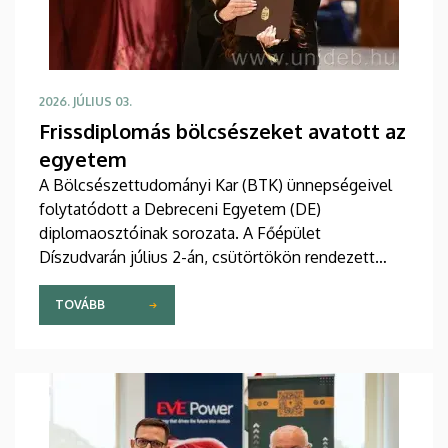
2026. JÚLIUS 03.
Frissdiplomás bölcsészeket avatott az
egyetem
A Bölcsészettudományi Kar (BTK) ünnepségeivel
folytatódott a Debreceni Egyetem (DE)
diplomaosztóinak sorozata. A Főépület
Díszudvarán július 2-án, csütörtökön rendezett
három esemény keretében több mint 800 végzős
vehette át oklevelét, emellett elismeréseket és a
TOVÁBB
DE Hallgatói Önkormányzat kitüntetéseit is
átadták.