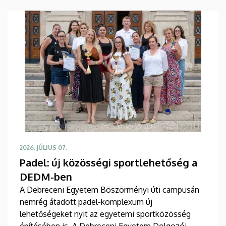
Fesztiválra, a yoUDay-re és a Zamatos Alumni
Piknikre is.
2026. JÚLIUS 07.
Padel: új közösségi sportlehetőség a
DEDM-ben
A Debreceni Egyetem Böszörményi úti campusán
nemrég átadott padel-komplexum új
lehetőségeket nyit az egyetemi sportközösség
építésében is. A Debreceni Egyetem Dolgozói