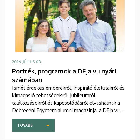
2026. JÚLIUS 08.
Portrék, programok a DEja vu nyári
számában
Ismét érdekes emberekről, inspiráló életutakról és
kimagasló tehetségekről, jubileumról,
találkozásokról és kapcsolódásról olvashatnak a
Debreceni Egyetem alumni magazinja, a DEja vu
most megjelent nyári lapszámában. Az újság
programokat is kínál, hiszen az intézmény minden
TOVÁBB
jelenlegi és egykori polgárát várja a Campus