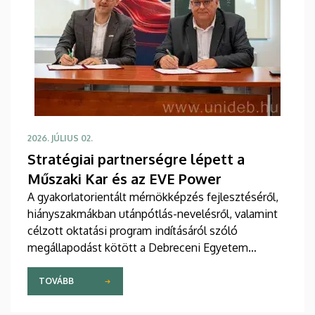
2026. JÚLIUS 02.
Stratégiai partnerségre lépett a
Műszaki Kar és az EVE Power
A gyakorlatorientált mérnökképzés fejlesztéséről,
hiányszakmákban utánpótlás-nevelésről, valamint
célzott oktatási program indításáról szóló
megállapodást kötött a Debreceni Egyetem
Műszaki Kara az EVE Power Hungary Kft.-vel. Az
erről szóló szerződést július 2-án, csütörtökön írták
TOVÁBB
alá.