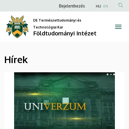
Hírek
Ugrás
Anonim
Bejelentkezés
HU
EN
a
Felhasználói
|
tartalomra
DE Természettudományi és
fiók
Földtudományi
Technológiai Kar
menüje
Földtudományi Intézet
Intézet
Hírek