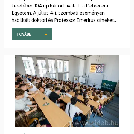
keretében 104 új doktort avatott a Debreceni
Egyetem. A július 4-i, szombati eseményen
habilitált doktori és Professor Emeritus címeket,
valamint a Gróf Tisza István Debreceni Egyetemért
Alapítvány Kiválósági PhD Ösztöndíjait is átadtak.
TOVÁBB