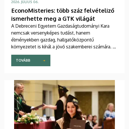
2026. JÚLIUS 06.
EconoMisteries: több száz felvételiző
ismerhette meg a GTK világát
A Debreceni Egyetem Gazdaságtudományi Kara
nemcsak versenyképes tudást, hanem
élményekben gazdag, hallgatóközpontú
környezetet is kínál a jövő szakemberei számára. A
GTK immár ötödik alkalommal rendezte meg
EconoMisteries Nyílt Napját, amelyen a felvételi
TOVÁBB
előtt álló fiatalok átfogó képet kaphattak a kar
képzéseiről és lehetőségeiről.