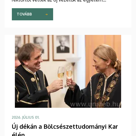
Főépületének Rektori Tanácstermében. A
kinevezések öt évre szólnak.
TOVÁBB
2026. JÚLIUS 01.
Új dékán a Bölcsészettudományi Kar
élén