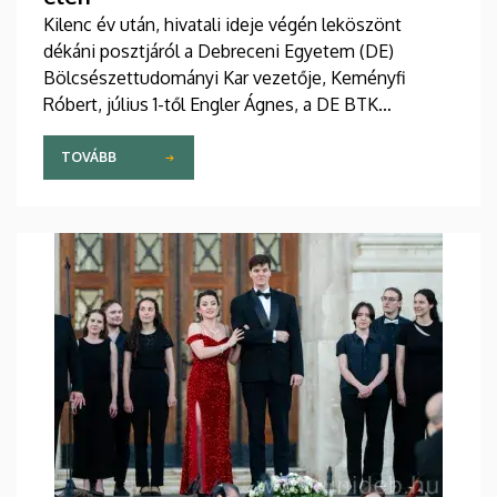
Kilenc év után, hivatali ideje végén leköszönt
dékáni posztjáról a Debreceni Egyetem (DE)
Bölcsészettudományi Kar vezetője, Keményfi
Róbert, július 1-től Engler Ágnes, a DE BTK
Nevelés- és Művelődéstudományi Intézet
professzora irányítja dékánként a kar munkáját. Az
TOVÁBB
ünnepélyes láncátadó ünnepséget június 30-án,
kedden rendezték a kari tanácsteremben.