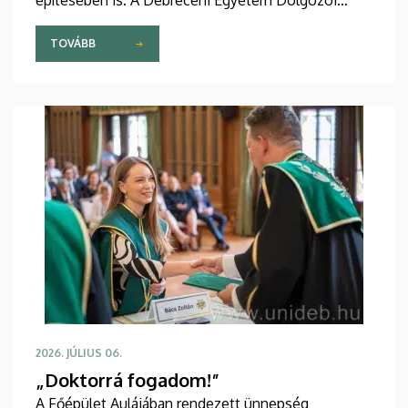
Mozgásprogramot (DEDM) szervező DEAC
szabadidősport szakosztály őszre padellel
TOVÁBB
kapcsolatos programok indítását tervezi.
2026. JÚLIUS 06.
„Doktorrá fogadom!”
A Főépület Aulájában rendezett ünnepség