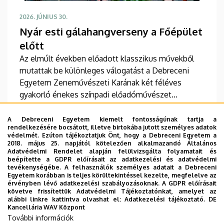
2026. JÚNIUS 30.
Nyár esti gálahangverseny a Főépület
előtt
Az elmúlt években előadott klasszikus művekből
mutattak be különleges válogatást a Debreceni
Egyetem Zeneművészeti Karának két féléves
gyakorló énekes színpadi előadóművészet
részismereti képzését folytató, valamint a komplex
énekes előadói gyakorlat második tanévét teljesítő
TOVÁBB
A Debreceni Egyetem kiemelt fontosságúnak tartja a
rendelkezésére bocsátott, illetve birtokába jutott személyes adatok
hallgatók. Többek között a Denevér és a Víg
védelmét. Ezúton tájékoztatjuk Önt, hogy a Debreceni Egyetem a
özvegy című klasszikus művekből is hangzottak el
2018. május 25. napjától kötelezően alkalmazandó Általános
Adatvédelmi Rendelet alapján felülvizsgálta folyamatait és
részletek a Kodály Filharmónia Debrecen, valamint
beépítette a GDPR előírásait az adatkezelési és adatvédelmi
a MediChoir közreműködésében a Debreceni
tevékenységébe. A felhasználók személyes adatait a Debreceni
Oldalszámozás
Egyetem korábban is teljes körültekintéssel kezelte, megfelelve az
Egyetem Főépülete előtt.
«
‹
1
2
3
4
Első
Előző
Oldal
Oldal
Oldal
Jelenlegi
érvényben lévő adatkezelési szabályozásoknak. A GDPR előírásait
követve frissítettük Adatvédelmi Tájékoztatónkat, amelyet az
oldal
oldal
oldal
alábbi linkre kattintva olvashat el:
Adatkezelési tájékoztató.
DE
…
5
6
7
8
9
Kancellária WAV Központ
Oldal
Oldal
Oldal
Oldal
Oldal
További információk