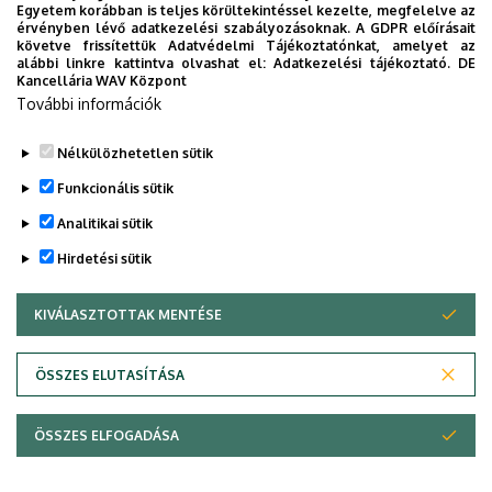
Egyetem korábban is teljes körültekintéssel kezelte, megfelelve az
érvényben lévő adatkezelési szabályozásoknak. A GDPR előírásait
A folyóvizes laboratórium fontos helyszíne minden évben
követve frissítettük Adatvédelmi Tájékoztatónkat, amelyet az
a Kutatók Éjszakája programsorozatnak. Ekkora iskolás
alábbi linkre kattintva olvashat el:
Adatkezelési tájékoztató.
DE
Kancellária WAV Központ
gyermekek és lelkes érdeklődők hada veszi körül a
További információk
terepasztalt, tanszékünk kollegáinak bemutatói eddig
minden évben nagy sikert arattak.
Nélkülözhetetlen sütik
Legutóbbi frissítés:
2023. 06. 08. 11:24
Funkcionális sütik
Analitikai sütik
Hirdetési sütik
KIVÁLASZTOTTAK MENTÉSE
WITHDRAW CONSENT
Adatvédelem
Adatvédelem
ÖSSZES ELUTASÍTÁSA
Technikai információk
ÖSSZES ELFOGADÁSA
Szerzői jog © 2026 Unideb