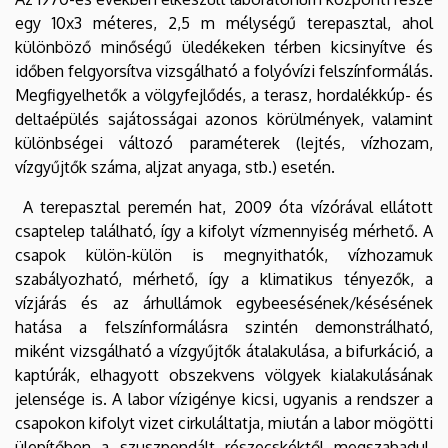
egy 10x3 méteres,
2,5 m
mélységű terepasztal, ahol
különböző minőségű üledékeken térben kicsinyítve és
időben felgyorsítva vizsgálható a folyóvízi felszínformálás.
Megfigyelhetők a völgyfejlődés, a terasz, hordalékkúp- és
deltaépülés sajátosságai azonos körülmények, valamint
különbségei változó paraméterek (lejtés, vízhozam,
vízgyűjtők száma, aljzat anyaga, stb.) esetén.
A terepasztal peremén hat, 2009 óta vízórával ellátott
csaptelep található, így a kifolyt vízmennyiség mérhető. A
csapok külön-külön is megnyithatók, vízhozamuk
szabályozható, mérhető, így a klimatikus tényezők, a
vízjárás és az árhullámok egybeesésének/késésének
hatása a felszínformálásra szintén demonstrálható,
miként vizsgálható a vízgyűjtők átalakulása, a bifurkáció, a
kaptúrák, elhagyott obszekvens völgyek kialakulásának
jelensége is. A labor vízigénye kicsi, ugyanis a rendszer a
csapokon kifolyt vizet cirkuláltatja, miután a labor mögötti
ülepítőben a szuszpendált részecskéktől megszabadul.