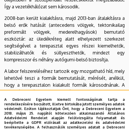
Így a vezetékhálózat sem károsodik.
2008-ban került kialakításra, majd 2013-ban átalakításra a
belső erők hatását (antecedens völgyek, tektonikailag
preformált völgyek, mederelhagyások) bemutató
eszköztár: az üledékréteg alatt elhelyezett szerkezet
segítségével a terepasztal egyes részei kiemelhetők,
stabilizálhatók és süllyeszthetők, mindezt egy
kompresszor és néhány autógumi-belső biztosítja.
A labor felszereléséhez tartozik egy mozgatható híd, mely
lehetővé teszi a formák bemutatását, mérését, anélkül,
hogy a terepasztalon kialakult formák károsodnának. A
vízfolyások kálium-permanganáttal megfesthetők, ekkor
kirajzolódik a meder felszínformálásnak leginkább kitett
A Debreceni Egyetem kiemelt fontosságúnak tartja a
rendelkezésére bocsátott, illetve birtokába jutott személyes adatok
része, a sodorvonal, és nyomon követhető annak
védelmét. Ezúton tájékoztatjuk Önt, hogy a Debreceni Egyetem a
áthelyeződése újabb formák keletkezése és pusztulása
2018. május 25. napjától kötelezően alkalmazandó Általános
Adatvédelmi Rendelet alapján felülvizsgálta folyamatait és
révén (zátonyok), valamint az alámosott (veszélyeztetett)
beépítette a GDPR előírásait az adatkezelési és adatvédelmi
partszakaszok elhelyezkedése is szemléltethető.
tevékenységébe. A felhasználók személyes adatait a Debreceni