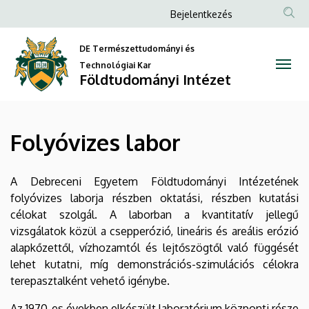
Folyóvizes
Ugrás
Anonim
Bejelentkezés
a
Felhasználói
labor
tartalomra
DE Természettudományi és
fiók
|
Technológiai Kar
menüje
Földtudományi Intézet
Földtudományi
Intézet
Folyóvizes labor
A Debreceni Egyetem Földtudományi Intézetének
folyóvizes laborja részben oktatási, részben kutatási
célokat szolgál. A laborban a kvantitatív jellegű
vizsgálatok közül a csepperózió, lineáris és areális erózió
alapkőzettől, vízhozamtól és lejtőszögtől való függését
lehet kutatni, míg demonstrációs-szimulációs célokra
terepasztalként vehető igénybe.
Az 1970-es években elkészült laboratórium központi része