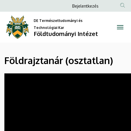
Földrajztanár
Ugrás
Anonim
Bejelentkezés
a
Felhasználói
(osztatlan)
tartalomra
DE Természettudományi és
fiók
|
Technológiai Kar
menüje
Földtudományi Intézet
Földtudományi
Intézet
Földrajztanár (osztatlan)