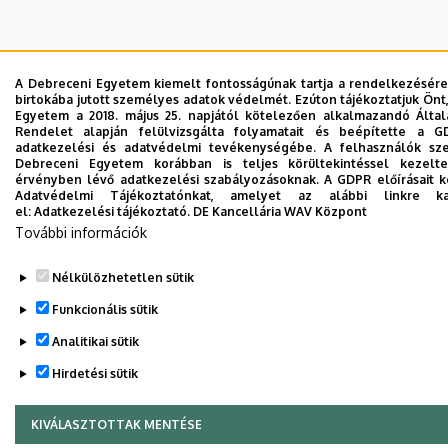
A Debreceni Egyetem kiemelt fontosságúnak tartja a rendelkezésére 
birtokába jutott személyes adatok védelmét. Ezúton tájékoztatjuk Önt
Egyetem a 2018. május 25. napjától kötelezően alkalmazandó Álta
Rendelet alapján felülvizsgálta folyamatait és beépítette a G
adatkezelési és adatvédelmi tevékenységébe. A felhasználók sz
Debreceni Egyetem korábban is teljes körültekintéssel kezelt
érvényben lévő adatkezelési szabályozásoknak. A GDPR előírásait kö
Adatvédelmi Tájékoztatónkat, amelyet az alábbi linkre kat
el:
Adatkezelési tájékoztató.
DE Kancellária WAV Központ
További információk
Nélkülözhetetlen sütik
Funkcionális sütik
Analitikai sütik
Hirdetési sütik
KIVÁLASZTOTTAK MENTÉSE
WITHDRAW CONSENT