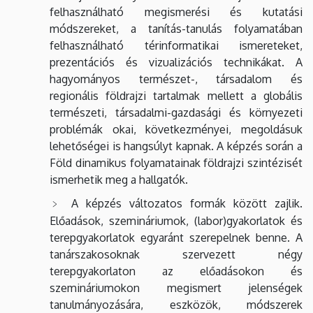
felhasználható megismerési és kutatási
módszereket, a tanítás-tanulás folyamatában
felhasználható térinformatikai ismereteket,
prezentációs és vizualizációs technikákat. A
hagyományos természet-, társadalom és
regionális földrajzi tartalmak mellett a globális
természeti, társadalmi-gazdasági és környezeti
problémák okai, következményei, megoldásuk
lehetőségei is hangsúlyt kapnak. A képzés során a
Föld dinamikus folyamatainak földrajzi szintézisét
ismerhetik meg a hallgatók.
A képzés változatos formák között zajlik.
Előadások, szemináriumok, (labor)gyakorlatok és
terepgyakorlatok egyaránt szerepelnek benne. A
tanárszakosoknak szervezett négy
terepgyakorlaton az előadásokon és
szemináriumokon megismert jelenségek
tanulmányozására, eszközök, módszerek