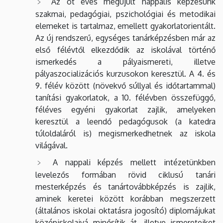
Az öt éves megújult nappalis képzésünk
szakmai, pedagógiai, pszichológiai és metodikai
elemeket is tartalmaz, emellett gyakorlatorientált.
Az új rendszerű, egységes tanárképzésben már az
első félévtől elkezdődik az iskolával történő
ismerkedés a pályaismereti, illetve
pályaszocializációs kurzusokon keresztül. A 4. és
9. félév között (növekvő súllyal és időtartammal)
tanítási gyakorlatok, a 10. félévben összefüggő,
féléves egyéni gyakorlat zajlik, amelyeken
keresztül a leendő pedagógusok (a katedra
túloldaláról is) megismerkedhetnek az iskola
világával.
A nappali képzés mellett intézetünkben
levelezős formában rövid ciklusú tanári
mesterképzés és tanártovábbképzés is zajlik,
aminek keretei között korábban megszerzett
(általános iskolai oktatásra jogosító) diplomájukat
középiskolaivá minősítik át, illetve ismereteiket