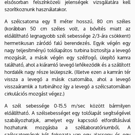
elsősorban felszínközeli jelenségek vizsgálatára kell
szorítkoznunk használatakor.
A szélcsatorna egy 11 méter hosszú, 80 cm széles
(korábban 50 cm széles volt, a bővítés miatt az
előállítható legnagyobb szél sebessége 2/3-ára csökkent)
hermetikusan záródó falú berendezés. Egyik végén egy
nagy teljesítményű tolólapátos turbina biztosítja a levegő
mozgását, a másik végén egy szélfogó, ülepítő kamra
található, ahol a kiáramló levegő lefékeződik és a szállított
hordalék nagy része leülepszik. (Illetve ezen a kamrán tér
vissza a levegő a másik csatornába, ahol a levegő
visszaáramlik a turbinához így a levegő a szélcsatornában
cirkulációs mozgást végez.)
A szél sebessége 0-15.5 m/sec között bármilyen
előállítható. A szélsebességet egy tolólapát segítségével
szabályozhatjuk, amelyet egy kapcsoló elfordításával
hozhatunk mozgásba a széllaboratóriumból. A
szélcsatornának két fokozata van egy alacsony és egy