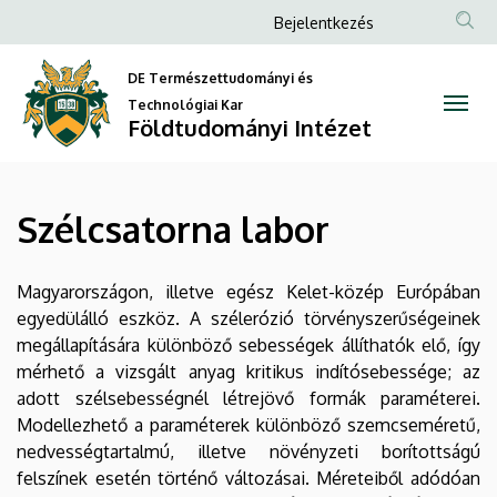
Szélcsatorna
Ugrás
Anonim
Bejelentkezés
a
Felhasználói
labor
tartalomra
DE Természettudományi és
fiók
|
Technológiai Kar
menüje
Földtudományi Intézet
Földtudományi
Intézet
Szélcsatorna labor
Magyarországon, illetve egész Kelet-közép Európában
egyedülálló eszköz. A szélerózió törvényszerűségeinek
megállapítására különböző sebességek állíthatók elő, így
mérhető a vizsgált anyag kritikus indítósebessége; az
adott szélsebességnél létrejövő formák paraméterei.
Modellezhető a paraméterek különböző szemcseméretű,
nedvességtartalmú, illetve növényzeti borítottságú
felszínek esetén történő változásai. Méreteiből adódóan