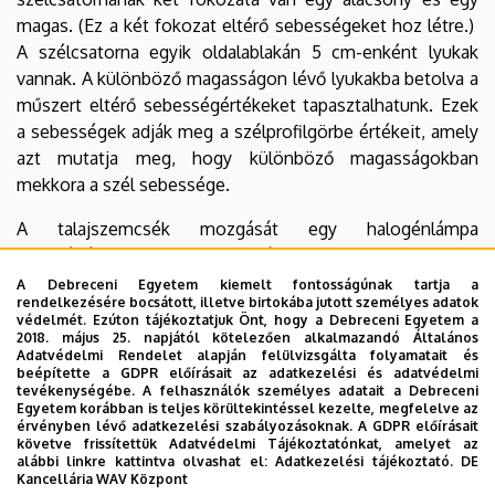
magas. (Ez a két fokozat eltérő sebességeket hoz létre.)
A szélcsatorna egyik oldalablakán 5 cm-enként lyukak
vannak. A különböző magasságon lévő lyukakba betolva a
műszert eltérő sebességértékeket tapasztalhatunk. Ezek
a sebességek adják meg a szélprofilgörbe értékeit, amely
azt mutatja meg, hogy különböző magasságokban
mekkora a szél sebessége.
A talajszemcsék mozgását egy halogénlámpa
segítségével lehet tanulmányozni, illetve ennek
segítségével állapíthatjuk meg a kritikus indítósebességet
A Debreceni Egyetem kiemelt fontosságúnak tartja a
rendelkezésére bocsátott, illetve birtokába jutott személyes adatok
is (az a sebességérték amelynél a talajszemcsék
védelmét. Ezúton tájékoztatjuk Önt, hogy a Debreceni Egyetem a
mozgásba lendülnek). Ennek a meghatározására a
2018. május 25. napjától kötelezően alkalmazandó Általános
Adatvédelmi Rendelet alapján felülvizsgálta folyamatait és
szaltifon is alkalmas amely az érzékelő membránra
beépítette a GDPR előírásait az adatkezelési és adatvédelmi
becsapódó szemcsék számát méri.
tevékenységébe. A felhasználók személyes adatait a Debreceni
Egyetem korábban is teljes körültekintéssel kezelte, megfelelve az
érvényben lévő adatkezelési szabályozásoknak. A GDPR előírásait
A szélcsatornában lehetőség van talajeróziós károk
követve frissítettük Adatvédelmi Tájékoztatónkat, amelyet az
vizsgálatára is, ekkor különböző talajok mennyiségi és
alábbi linkre kattintva olvashat el:
Adatkezelési tájékoztató.
DE
Kancellária WAV Központ
minőségi tömegveszteségét mérhetjük, vagyis azt hogy