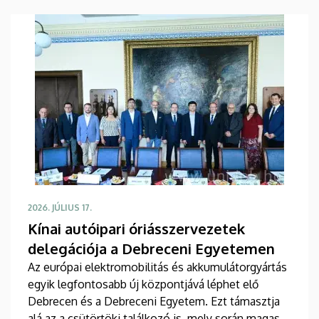
Díszudvar magazin.
2026. JÚLIUS 17.
Kínai autóipari óriásszervezetek
delegációja a Debreceni Egyetemen
Az európai elektromobilitás és akkumulátorgyártás
egyik legfontosabb új központjává léphet elő
Debrecen és a Debreceni Egyetem. Ezt támasztja
alá az a csütörtöki találkozó is, mely során magas