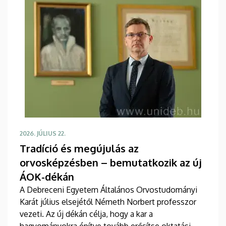
2026. JÚLIUS 22.
Tradíció és megújulás az
orvosképzésben – bemutatkozik az új
ÁOK-dékán
A Debreceni Egyetem Általános Orvostudományi
Karát július elsejétől Németh Norbert professzor
vezeti. Az új dékán célja, hogy a kar a
hagyományokra építve tovább erősítse oktatási,