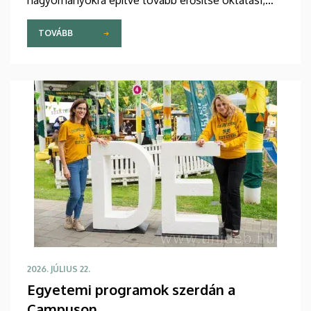
kutatási és nemzetközi pozícióját. Kiemelt
feladatként jelölte meg az orvosképzés további
TOVÁBB
folyamatos fejlesztését, különös tekintettel a
gyakorlati képzésre, valamint az új generációk
tanulási igényeihez igazodó oktatásmódszertanra.
2026. JÚLIUS 22.
Egyetemi programok szerdán a
Campuson