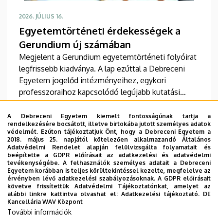
2026. JÚLIUS 16.
Egyetemtörténeti érdekességek a
Gerundium új számában
Megjelent a Gerundium egyetemtörténeti folyóirat
legfrissebb kiadványa. A lap ezúttal a Debreceni
Egyetem jogelőd intézményeihez, egykori
professzoraihoz kapcsolódó legújabb kutatási
eredmények mellett az integráció 25 éves
jubileumáról, a Református Kollégium kántusáról,
TOVÁBB
A Debreceni Egyetem kiemelt fontosságúnak tartja a
rendelkezésére bocsátott, illetve birtokába jutott személyes adatok
valamint a felsőoktatás ókortól datálódó
védelmét. Ezúton tájékoztatjuk Önt, hogy a Debreceni Egyetem a
történetéről szóló tanulmányokat kínál olvasóinak.
2018. május 25. napjától kötelezően alkalmazandó Általános
Adatvédelmi Rendelet alapján felülvizsgálta folyamatait és
beépítette a GDPR előírásait az adatkezelési és adatvédelmi
tevékenységébe. A felhasználók személyes adatait a Debreceni
Oldalszámozás
Egyetem korábban is teljes körültekintéssel kezelte, megfelelve az
«
‹
1
2
3
4
Első
Előző
Oldal
Oldal
Jelenlegi
Oldal
érvényben lévő adatkezelési szabályozásoknak. A GDPR előírásait
követve frissítettük Adatvédelmi Tájékoztatónkat, amelyet az
oldal
oldal
oldal
alábbi linkre kattintva olvashat el:
Adatkezelési tájékoztató.
DE
…
5
6
7
8
9
Kancellária WAV Központ
Oldal
Oldal
Oldal
Oldal
Oldal
További információk