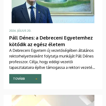
2026. JÚLIUS 20.
Páll Dénes: a Debreceni Egyetemhez
kötődik az egész életem
A Debreceni Egyetem új vezetőségében általános
rektorhelyettesként folytatja munkáját Páll Dénes
professzor. Célja, hogy eddigi vezetői
tapasztalataira építve támogassa a rektori vezetés
munkáját, segítse az egyetem stratégiai céljainak
megvalósítását, hozzájárulva az intézmény hazai és
TOVÁBB
nemzetközi elismertségének további erősítéséhez.