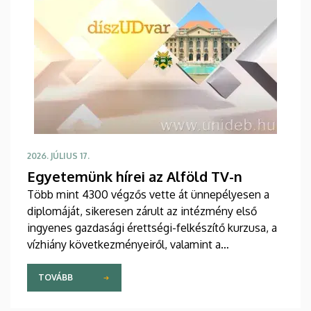
2026. JÚLIUS 17.
Egyetemünk hírei az Alföld TV-n
Több mint 4300 végzős vette át ünnepélyesen a
diplomáját, sikeresen zárult az intézmény első
ingyenes gazdasági érettségi-felkészítő kurzusa, a
vízhiány következményeiről, valamint a
vízmegtartás kihívásairól tárgyaltak az első
debreceni környezetvédelmi és vízgazdálkodási
TOVÁBB
fórumon – ismét a Debreceni Egyetem
legfontosabb híreiről, eseményeiről tudósított a