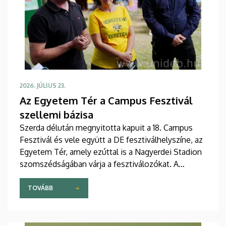
2026. JÚLIUS 23.
Az Egyetem Tér a Campus Fesztivál
szellemi bázisa
Szerda délután megnyitotta kapuit a 18. Campus
Fesztivál és vele együtt a DE fesztiválhelyszíne, az
Egyetem Tér, amely ezúttal is a Nagyerdei Stadion
szomszédságában várja a fesztiválozókat. A
faházaknál a karok és az egyetem más egységei
színes programokkal készülnek a látogatók
TOVÁBB
szórakoztatására.