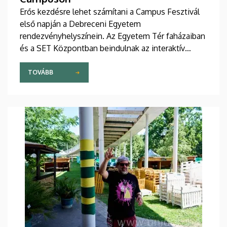
Erős kezdésre lehet számítani a Campus Fesztivál
első napján a Debreceni Egyetem
rendezvényhelyszínein. Az Egyetem Tér faházaiban
és a SET Központban beindulnak az interaktív
programok és szűrések, a színpadon érdekes
tudományos témákról beszélgetnek az intézmény
TOVÁBB
szakértői, akiket egy humorista, majd zenei
produkciók követnek. Közben a Metal-Sheet
Nagyszínpadon a Zeneművészeti Kar Könnyűzenei
Intézetének együttese nyitja meg az idei
fesztiválprogramot.