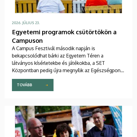
2026. JÚLIUS 23.
Egyetemi programok csütörtökön a
Campuson
A Campus Fesztivál második napján is
bekapcsolódhat bárki az Egyetem Téren a
látványos kísérletekbe és játékokba, a SET
Központban pedig újra megnyílik az Egészségpont.
Az Unipass-Alumni Színpadon délután érdekes
tudományos témákról beszélgetnek szakértők,
TOVÁBB
majd a humor és a zene kerül előtérbe, valamint ott
tartják a Pont iDE Partit. A Debreceni Egyetem
Színpadon is egymást váltják majd a sztárok, a
Follow The Flow és KKevin is színpadra lép.