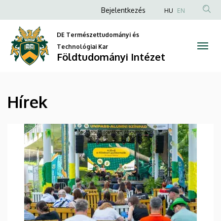
Hírek
Ugrás
Anonim
Bejelentkezés
HU
EN
a
Felhasználói
|
tartalomra
DE Természettudományi és
fiók
Földtudományi
Technológiai Kar
menüje
Földtudományi Intézet
Intézet
Hírek