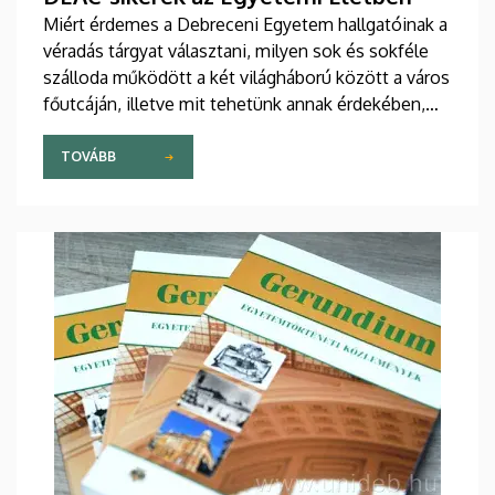
Miért érdemes a Debreceni Egyetem hallgatóinak a
véradás tárgyat választani, milyen sok és sokféle
szálloda működött a két világháború között a város
főutcáján, illetve mit tehetünk annak érdekében,
hogy ne fogyatkozzon tovább a növényeket
beporzó rovarok száma? Egyebek mellett ezekről
TOVÁBB
lehet olvasni az egyetemi lap legújabb számában,
melynek címlapján a Sajtóközpont fotósa,
Derencsényi István is szerepel, aki nem akármilyen
elismerést kapott.