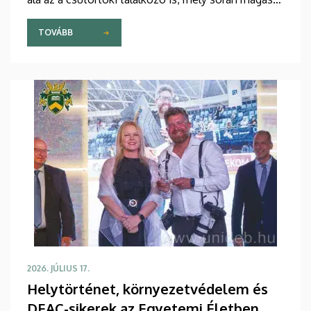
rangú kínai delegációt fogadtak az intézmény
vezetői a Főépület Rektori Tanácstermében. A
TOVÁBB
megbeszélés fókuszában az egyetem hivatalos
csatlakozása állt a távol-keleti partnerek globális
szakmai szövetségéhez.
2026. JÚLIUS 17.
Helytörténet, környezetvédelem és
DEAC-sikerek az Egyetemi Életben