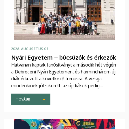
2026. AUGUSZTUS 07.
Nyári Egyetem – búcsúzók és érkezők
Hatvanan kaptak tanúsítványt a második hét végén
a Debreceni Nyári Egyetemen, és harminchárom új
diák érkezett a következő turnusra. A vizsga
mindenkinek jól sikerült, az új diákok pedig
sikeresen beilleszkedtek a csoportokba, ahol
továbbra is szorgalmasan tanulják a magyar
TOVÁBB
nyelvet.