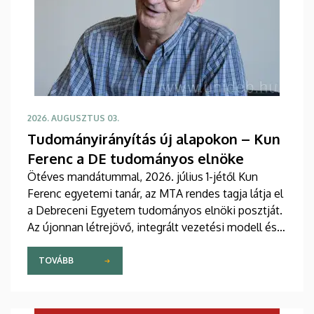
2026. AUGUSZTUS 03.
Tudományirányítás új alapokon – Kun
Ferenc a DE tudományos elnöke
Ötéves mandátummal, 2026. július 1-jétől Kun
Ferenc egyetemi tanár, az MTA rendes tagja látja el
a Debreceni Egyetem tudományos elnöki posztját.
Az újonnan létrejövő, integrált vezetési modell és a
fokozatosan kiépülő Tudományos Főigazgatóság
célja, hogy a nemzetközi versenyben új szintre
TOVÁBB
emelje az intézmény kutatási teljesítményét,
láthatóságát, valamint a tudományos eredmények
társadalmi és gazdasági hasznosulását.