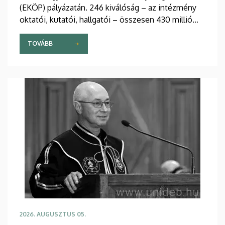
(EKÖP) pályázatán. 246 kiválóság – az intézmény
oktatói, kutatói, hallgatói – összesen 430 millió
forint támogatást nyert el pályaművével
tudományos munkája folyatásához.
TOVÁBB
2026. AUGUSZTUS 05.