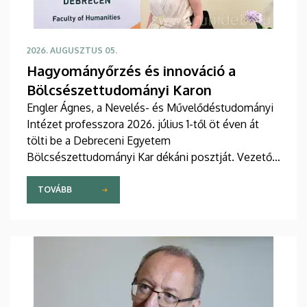
2026. AUGUSZTUS 05.
Hagyományőrzés és innováció a
Bölcsészettudományi Karon
Engler Ágnes, a Nevelés- és Művelődéstudományi
Intézet professzora 2026. július 1-től öt éven át
tölti be a Debreceni Egyetem
Bölcsészettudományi Kar dékáni posztját. Vezetői
stratégiájában fontos szerepet szán a kar
hagyományainak, a bölcsészképzés klasszikus
TOVÁBB
normáinak megőrzésének, egyben reagálva a
változó világ kihívásaira, elsősorban az oktatás, a
tudományos élet és a nemzetközi kapcsolatok
terén.