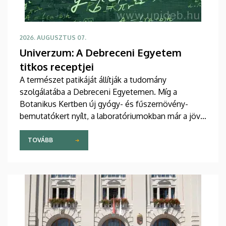
2026. AUGUSZTUS 07.
Univerzum: A Debreceni Egyetem
titkos receptjei
A természet patikáját állítják a tudomány
szolgálatába a Debreceni Egyetemen. Míg a
Botanikus Kertben új gyógy- és fűszernövény-
bemutatókert nyílt, a laboratóriumokban már a jövő
természetes gyógyszereit tökéletesítik a kutatók.
A nemzetközileg is elismert debreceni fejlesztések
TOVÁBB
– a bőrbarát rózsakrémtől a normál vércukorszintet
támogató étrend-kiegészítőkig – hamarosan a
boltok polcaira is megérkezhetnek. Részletek a DE
M. Tóth Ildikó Sajtóközpont saját gyártású
tudományos sorozatának legújabb riportjában.