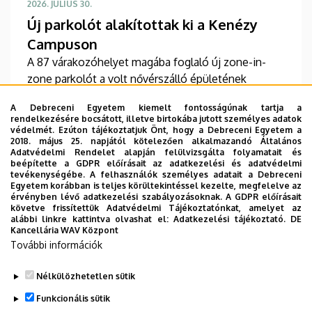
2026. JÚLIUS 30.
Új parkolót alakítottak ki a Kenézy
Campuson
A 87 várakozóhelyet magába foglaló új zone-in-
zone parkolót a volt nővérszálló épületének
szomszédságában hozták létre a Debreceni
A Debreceni Egyetem kiemelt fontosságúnak tartja a
Egyetem Klinikai Központ Kenézy Gyula Campusán.
rendelkezésére bocsátott, illetve birtokába jutott személyes adatok
Az új területet várhatóan augusztusban nyitják meg
védelmét. Ezúton tájékoztatjuk Önt, hogy a Debreceni Egyetem a
2018. május 25. napjától kötelezően alkalmazandó Általános
a járművek előtt.
TOVÁBB
Adatvédelmi Rendelet alapján felülvizsgálta folyamatait és
beépítette a GDPR előírásait az adatkezelési és adatvédelmi
tevékenységébe. A felhasználók személyes adatait a Debreceni
Egyetem korábban is teljes körültekintéssel kezelte, megfelelve az
érvényben lévő adatkezelési szabályozásoknak. A GDPR előírásait
követve frissítettük Adatvédelmi Tájékoztatónkat, amelyet az
Oldalszámozás
alábbi linkre kattintva olvashat el:
Adatkezelési tájékoztató.
DE
1
2
3
4
5
6
Kancellária WAV Központ
Jelenlegi
Oldal
Oldal
Oldal
Oldal
Oldal
További információk
oldal
…
7
8
9
›
»
Oldal
Oldal
Oldal
Következő
Utolsó
Nélkülözhetetlen sütik
oldal
oldal
Funkcionális sütik