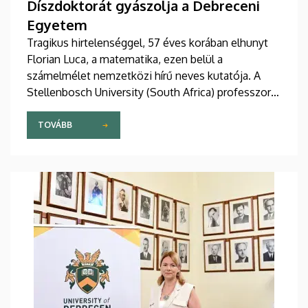
Díszdoktorát gyászolja a Debreceni
Egyetem
Tragikus hirtelenséggel, 57 éves korában elhunyt
Florian Luca, a matematika, ezen belül a
számelmélet nemzetközi hírű neves kutatója. A
Stellenbosch University (South Africa) professzorát
2025 novemberében avatta díszdoktorai sorába a
Debreceni Egyetem.
TOVÁBB