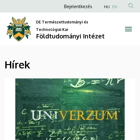
Hírek
Ugrás
Anonim
Bejelentkezés
HU
EN
a
Felhasználói
|
tartalomra
DE Természettudományi és
fiók
Földtudományi
Technológiai Kar
menüje
Földtudományi Intézet
Intézet
Hírek