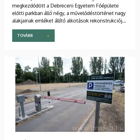
megkezdődött a Debreceni Egyetem Főépülete
előtti parkban álló négy, a művelődéstörténet nagy
alakjainak emléket állító alkotások rekonstrukciója.
A munkálatokat az intézmény saját forrásból
finanszírozza.
TOVÁBB