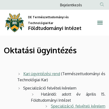
Oktatási
Ugrás
Anonim
Bejelentkezés
a
Felhasználói
ügyintézés
tartalomra
DE Természettudományi és
fiók
|
Technológiai Kar
menüje
Földtudományi Intézet
Földtudományi
Intézet
Oktatási ügyintézés
Kari ügyintézési rend
(Természettudományi és
Technológiai Kar)
Specializáció felvételi kérelem
Határidő: adott év április 15.
Földtudományi Intézet
Specializáció felvételi kérelem