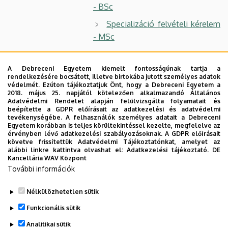
- BSc
Specializáció felvételi kérelem
- MSc
Specializáció változtatási kérelem
- BSc és
A Debreceni Egyetem kiemelt fontosságúnak tartja a
MSc
rendelkezésére bocsátott, illetve birtokába jutott személyes adatok
védelmét. Ezúton tájékoztatjuk Önt, hogy a Debreceni Egyetem a
Kérelem 2. specializáció/ szakirány / modul
2018. május 25. napjától kötelezően alkalmazandó Általános
Adatvédelmi Rendelet alapján felülvizsgálta folyamatait és
felvételéhez
beépítette a GDPR előírásait az adatkezelési és adatvédelmi
tevékenységébe. A felhasználók személyes adatait a Debreceni
Tárgyfelvételi kérelem
Egyetem korábban is teljes körültekintéssel kezelte, megfelelve az
érvényben lévő adatkezelési szabályozásoknak. A GDPR előírásait
Utólagos tárgyfelvételi kérelem
követve frissítettük Adatvédelmi Tájékoztatónkat, amelyet az
alábbi linkre kattintva olvashat el:
Adatkezelési tájékoztató.
DE
Kancellária WAV Központ
Általános kérelem
További információk
Tárgyelfogadási kérelem
Nélkülözhetetlen sütik
Legutóbbi frissítés:
2023. 06. 19. 08:26
Funkcionális sütik
Analitikai sütik