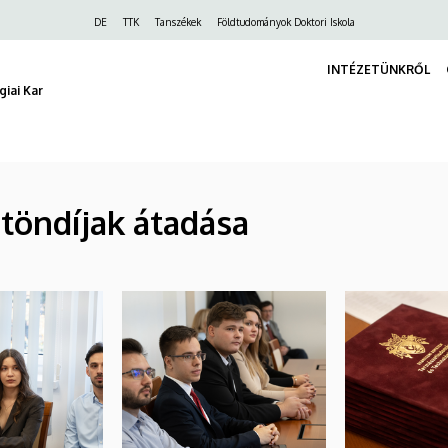
Felső
DE
TTK
Tanszékek
Földtudományok Doktori Iskola
navigáció
INTÉZETÜNKRŐL
iai Kar
öndíjak átadása