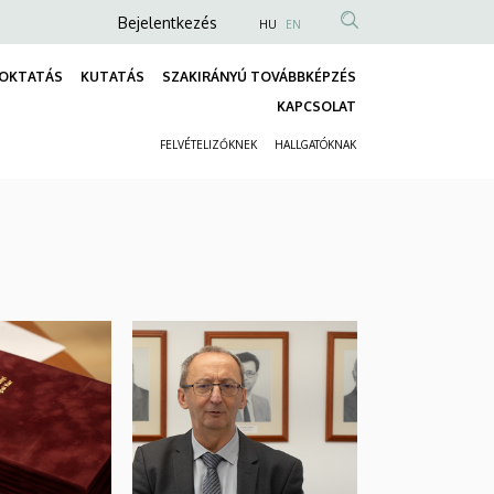
Anonim
Bejelentkezés
HU
EN
Felhasználói
OKTATÁS
KUTATÁS
SZAKIRÁNYÚ TOVÁBBKÉPZÉS
fiók
Fő
KAPCSOLAT
menüje
navigáció
FELVÉTELIZŐKNEK
HALLGATÓKNAK
Másodlagos
navigáció