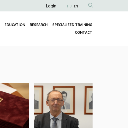
Anonim
Login
HU
EN
Felhasználói
fiók
EDUCATION
RESEARCH
SPECIALIZED TRAINING
menüje
Fő
CONTACT
navigáció