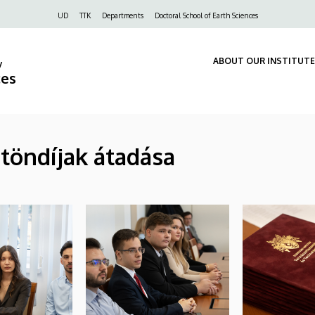
Felső
UD
TTK
Departments
Doctoral School of Earth Sciences
navigáció
ABOUT OUR INSTITUTE
y
ces
öndíjak átadása