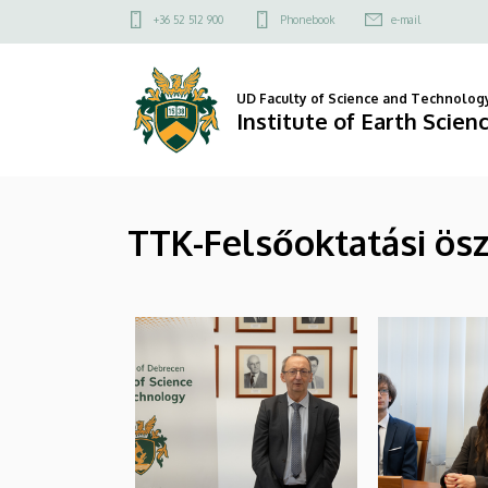
|
Skip
Felső
+36 52 512 900
Phonebook
e-mail
to
kapcsolat
Institute
main
menü
content
of
UD Faculty of Science and Technolog
Institute of Earth Scien
Earth
Sciences
TTK-Felsőoktatási öszt