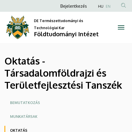
Oktatás
Ugrás
Anonim
Bejelentkezés
HU
EN
a
Felhasználói
-
tartalomra
DE Természettudományi és
fiók
Társadalomföldrajzi
Technológiai Kar
menüje
Földtudományi Intézet
és
Területfejlesztési
Oktatás -
Tanszék
Társadalomföldrajzi és
|
Területfejlesztési Tanszék
Földtudományi
Intézet
Oldalmenü
BEMUTATKOZÁS
MUNKATÁRSAK
OKTATÁS