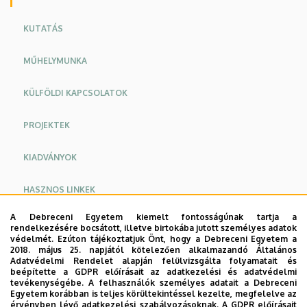
KUTATÁS
MŰHELYMUNKA
KÜLFÖLDI KAPCSOLATOK
PROJEKTEK
KIADVÁNYOK
HASZNOS LINKEK
A Debreceni Egyetem kiemelt fontosságúnak tartja a
KAPCSOLAT
rendelkezésére bocsátott, illetve birtokába jutott személyes adatok
védelmét. Ezúton tájékoztatjuk Önt, hogy a Debreceni Egyetem a
2018. május 25. napjától kötelezően alkalmazandó Általános
Adatvédelmi Rendelet alapján felülvizsgálta folyamatait és
Doktori iskola
beépítette a GDPR előírásait az adatkezelési és adatvédelmi
tevékenységébe. A felhasználók személyes adatait a Debreceni
Szakdolgozati témák
Egyetem korábban is teljes körültekintéssel kezelte, megfelelve az
érvényben lévő adatkezelési szabályozásoknak. A GDPR előírásait