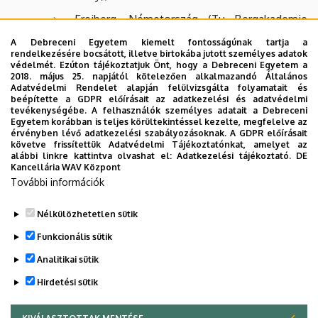
Freiberg, Németország (Tu Bergakademie
Freiberg);
A Debreceni Egyetem kiemelt fontosságúnak tartja a
rendelkezésére bocsátott, illetve birtokába jutott személyes adatok
Bergen, Norvégia (University of Bergen);
védelmét. Ezúton tájékoztatjuk Önt, hogy a Debreceni Egyetem a
2018. május 25. napjától kötelezően alkalmazandó Általános
Aveiro, Portugália (University of Aveiro);
Adatvédelmi Rendelet alapján felülvizsgálta folyamatait és
beépítette a GDPR előírásait az adatkezelési és adatvédelmi
Gent, Belgium (Ghent University);
tevékenységébe. A felhasználók személyes adatait a Debreceni
Egyetem korábban is teljes körültekintéssel kezelte, megfelelve az
érvényben lévő adatkezelési szabályozásoknak. A GDPR előírásait
Torun, Lengyelország (Nicolaus Copernicus
követve frissítettük Adatvédelmi Tájékoztatónkat, amelyet az
University);
alábbi linkre kattintva olvashat el:
Adatkezelési tájékoztató.
DE
Kancellária WAV Központ
Bécs, Ausztria (Vienna University of
További információk
Technology).
Nélkülözhetetlen sütik
Legutóbbi frissítés:
2023. 06. 08. 11:24
Funkcionális sütik
Analitikai sütik
Hirdetési sütik