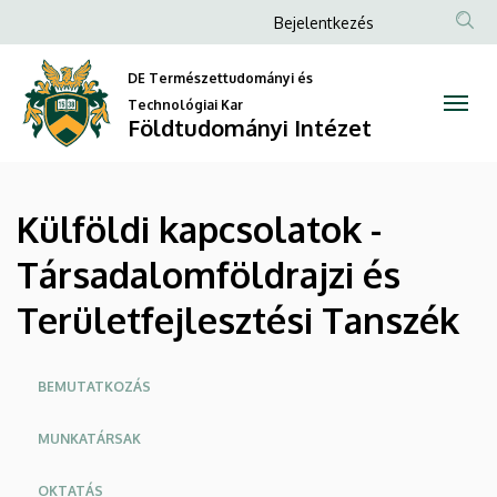
Külföldi
Ugrás
Anonim
Bejelentkezés
a
Felhasználói
kapcsolatok
tartalomra
DE Természettudományi és
fiók
-
Technológiai Kar
menüje
Földtudományi Intézet
Társadalomföldrajzi
és
Külföldi kapcsolatok -
Területfejlesztési
Társadalomföldrajzi és
Tanszék
Területfejlesztési Tanszék
|
Földtudományi
Oldalmenü
BEMUTATKOZÁS
Intézet
MUNKATÁRSAK
OKTATÁS