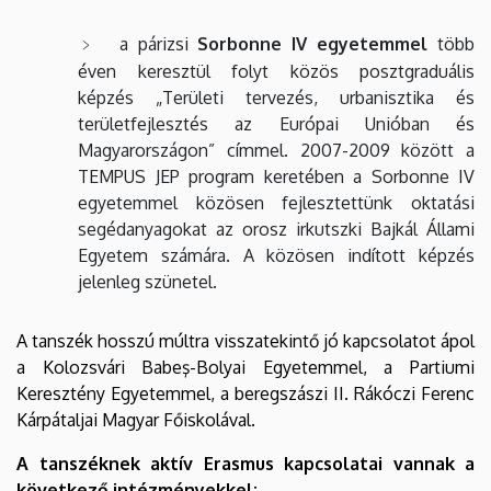
a párizsi
Sorbonne IV egyetemmel
több
éven keresztül folyt közös posztgraduális
képzés „Területi tervezés, urbanisztika és
területfejlesztés az Európai Unióban és
Magyarországon” címmel. 2007-2009 között a
TEMPUS JEP program keretében a Sorbonne IV
egyetemmel közösen fejlesztettünk oktatási
segédanyagokat az orosz irkutszki Bajkál Állami
Egyetem számára. A közösen indított képzés
jelenleg szünetel.
A tanszék hosszú múltra visszatekintő jó kapcsolatot ápol
a Kolozsvári Babeş-Bolyai Egyetemmel, a Partiumi
Keresztény Egyetemmel, a beregszászi II. Rákóczi Ferenc
Kárpátaljai Magyar Főiskolával.
A tanszéknek aktív Erasmus kapcsolatai vannak a
következő intézményekkel: