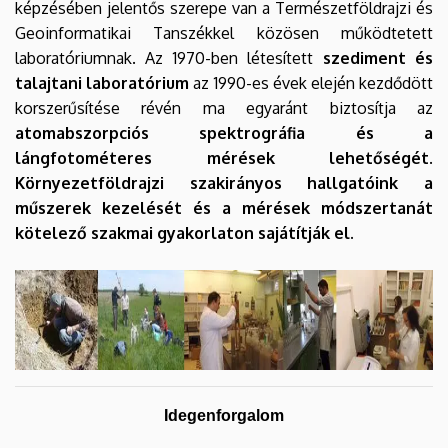
képzésében jelentős szerepe van a Természetföldrajzi és
Geoinformatikai Tanszékkel közösen működtetett
laboratóriumnak. Az 1970-ben létesített
szediment és
talajtani laboratórium
az 1990-es évek elején kezdődött
korszerűsítése révén ma egyaránt biztosítja az
atomabszorpciós spektrográfia és a
lángfotométeres mérések lehetőségét
.
Környezetföldrajzi szakirányos hallgatóink a
műszerek kezelését és a mérések módszertanát
kötelező szakmai gyakorlaton sajátítják el.
Idegenforgalom