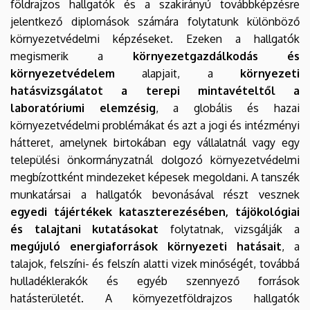
földrajzos hallgatók és a szakirányú továbbképzésre
jelentkező diplomások számára folytatunk különböző
környezetvédelmi képzéseket. Ezeken a hallgatók
megismerik a
környezetgazdálkodás és
környezetvédelem
alapjait, a
környezeti
hatásvizsgálatot a terepi mintavételtől a
laboratóriumi elemzésig
, a globális és hazai
környezetvédelmi problémákat és azt a jogi és intézményi
hátteret, amelynek birtokában egy vállalatnál vagy egy
települési önkormányzatnál dolgozó környezetvédelmi
megbízottként mindezeket képesek megoldani. A tanszék
munkatársai a hallgatók bevonásával részt vesznek
egyedi tájértékek kataszterezésében, tájökológiai
és talajtani kutatásokat
folytatnak, vizsgálják a
megújuló energiaforrások
környezeti hatásait
, a
talajok, felszíni- és felszín alatti vizek minőségét, továbbá
hulladéklerakók és egyéb szennyező források
hatásterületét. A környezetföldrajzos hallgatók