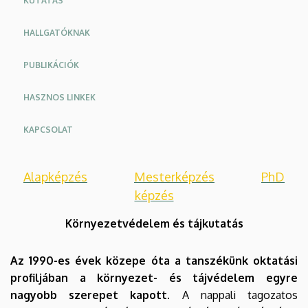
KUTATÁS
HALLGATÓKNAK
PUBLIKÁCIÓK
HASZNOS LINKEK
KAPCSOLAT
Alapképzés
Mesterképzés
PhD
képzés
Környezetvédelem és tájkutatás
Az 1990-es évek közepe óta a tanszékünk oktatási
profiljában a környezet- és tájvédelem egyre
nagyobb szerepet kapott.
A nappali tagozatos