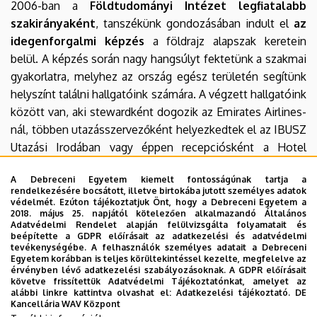
2006-ban a
Földtudományi Intézet legfiatalabb
szakirányaként
, tanszékünk gondozásában indult el
az
idegenforgalmi képzés
a földrajz alapszak keretein
belül. A képzés során nagy hangsúlyt fektetünk a szakmai
gyakorlatra, melyhez az ország egész területén segítünk
helyszínt találni hallgatóink számára. A végzett hallgatóink
között van, aki stewardként dogozik az Emirates
Airlines-
nál, többen utazásszervezőként helyezkedtek el az IBUSZ
Utazási Irodában vagy éppen recepciósként a Hotel
Divinus*****-ban. Munkatársaink kutatási témái: a táj és
A Debreceni Egyetem kiemelt fontosságúnak tartja a
a turisták kapcsolatának vizsgálata, természeti
rendelkezésére bocsátott, illetve birtokába jutott személyes adatok
területeken folyó idegenforgalom hatásának mérését
védelmét. Ezúton tájékoztatjuk Önt, hogy a Debreceni Egyetem a
2018. május 25. napjától kötelezően alkalmazandó Általános
segítő módszerek kutatása, földtudományi értékek az
Adatvédelmi Rendelet alapján felülvizsgálta folyamatait és
idegenforgalomban, továbbá a fejlesztés-orientált
beépítette a GDPR előírásait az adatkezelési és adatvédelmi
tevékenységébe. A felhasználók személyes adatait a Debreceni
turizmusföldrajz természet-, társadalom-, és
Egyetem korábban is teljes körültekintéssel kezelte, megfelelve az
gazdaságföldrajzi aspektusainak vizsgálata.
érvényben lévő adatkezelési szabályozásoknak. A GDPR előírásait
követve frissítettük Adatvédelmi Tájékoztatónkat, amelyet az
alábbi linkre kattintva olvashat el:
Adatkezelési tájékoztató.
DE
Kancellária WAV Központ