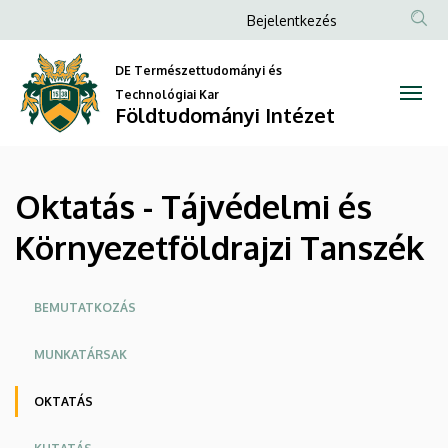
Oktatás
Ugrás
Anonim
Bejelentkezés
a
Felhasználói
-
tartalomra
DE Természettudományi és
fiók
Tájvédelmi
Technológiai Kar
menüje
Földtudományi Intézet
és
Környezetföldrajzi
Oktatás - Tájvédelmi és
Tanszék
Környezetföldrajzi Tanszék
|
Földtudományi
Oldalmenü
BEMUTATKOZÁS
Intézet
MUNKATÁRSAK
OKTATÁS