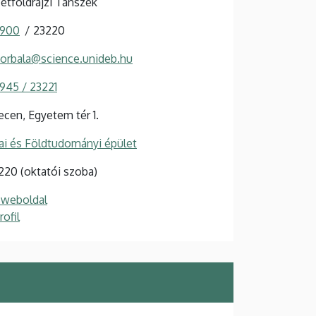
etföldrajzi Tanszék
 900
23220
orbala@science.unideb.hu
 945 / 23221
cen, Egyetem tér 1.
i és Földtudományi épület
 220 (oktatói szoba)
 weboldal
ofil