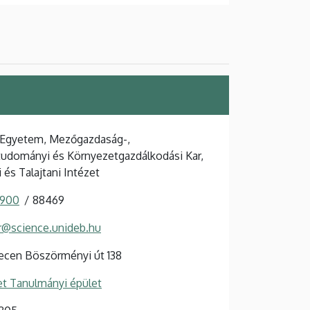
 Egyetem, Mezőgazdaság-,
tudományi és Környezetgazdálkodási Kar,
 és Talajtani Intézet
 900
88469
r@science.unideb.hu
ecen Böszörményi út 138
et Tanulmányi épület