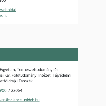
 205
 weboldal
ofil
 Egyetem, Természettudományi és
ai Kar, Földtudományi Intézet, Tájvédelmi
etföldrajzi Tanszék
 900
22064
tvan@science.unideb.hu