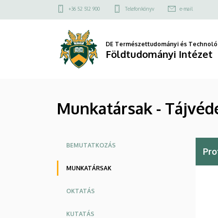
Munkatársak
Ugrás
Felső
+36 52 512 900
Telefonkönyv
e-mail
a
kapcsolat
-
tartalomra
menü
Tájvédelmi
DE Természettudományi és Technológ
Földtudományi Intézet
és
Környezetföldrajzi
Munkatársak - Tájvéde
Tanszék
|
Oldalmenü
Földtudományi
BEMUTATKOZÁS
Pro
Intézet
MUNKATÁRSAK
OKTATÁS
KUTATÁS