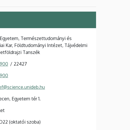
 Egyetem, Természettudományi és
ai Kar, Földtudományi Intézet, Tájvédelmi
etföldrajzi Tanszék
 900
22427
 900
ef@science.unideb.hu
cen, Egyetem tér 1.
let
 D22 (oktatói szoba)