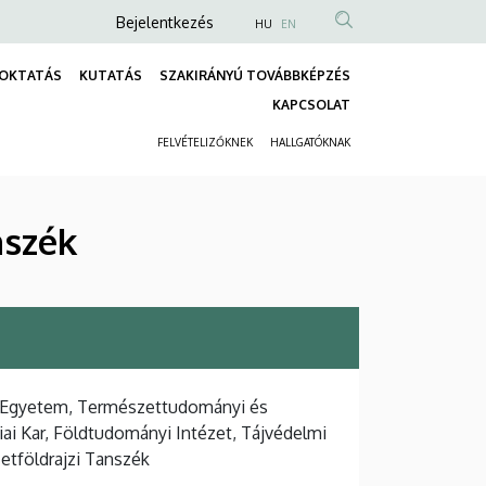
Anonim
Bejelentkezés
HU
EN
Felhasználói
OKTATÁS
KUTATÁS
SZAKIRÁNYÚ TOVÁBBKÉPZÉS
fiók
Fő
KAPCSOLAT
menüje
navigáció
FELVÉTELIZŐKNEK
HALLGATÓKNAK
Másodlagos
navigáció
nszék
 Egyetem, Természettudományi és
ai Kar, Földtudományi Intézet, Tájvédelmi
etföldrajzi Tanszék