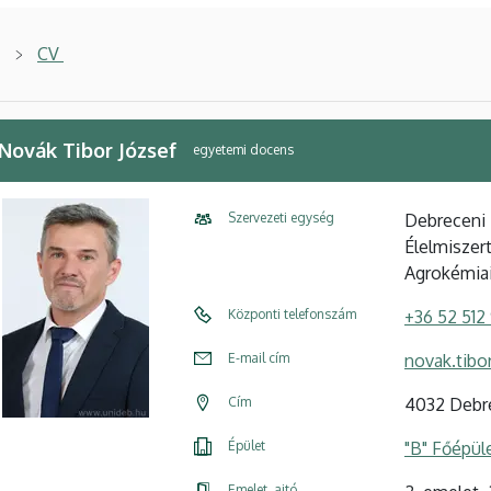
CV
 Novák Tibor József
egyetemi docens
Szervezeti egység
Debreceni
Élelmiszer
Agrokémiai
Központi telefonszám
+36 52 512
E-mail cím
novak.tibo
Cím
4032 Debr
Épület
"B" Főépül
Emelet, ajtó