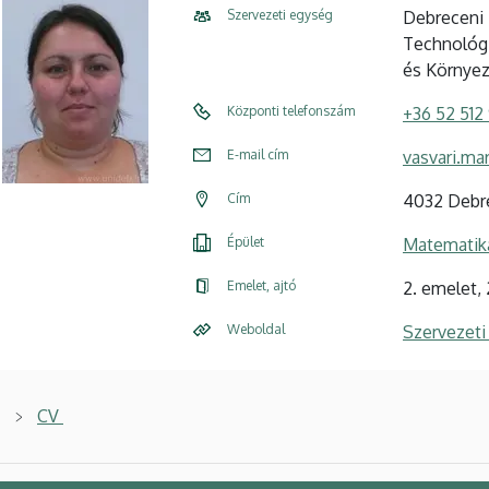
Szervezeti egység
Debreceni
Technológi
és Környez
Központi telefonszám
+36 52 512
E-mail cím
vasvari.ma
Cím
4032 Debre
Épület
Matematika
Emelet, ajtó
2. emelet,
Weboldal
Szervezeti
CV