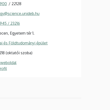
 900
22128
rgy@science.unideb.hu
 945 / 23216
cen, Egyetem tér 1.
i és Földtudományi épület
218 (oktatói szoba)
 weboldal
ofil