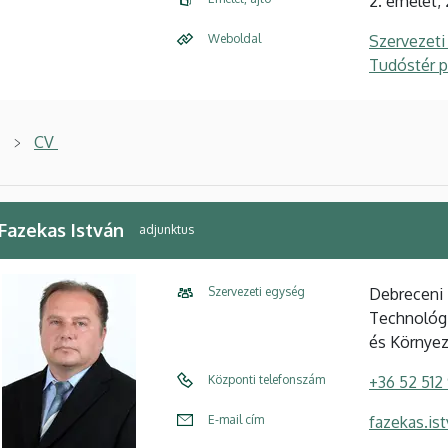
2. emelet,
Weboldal
Szervezeti
Tudóstér pr
CV
 Fazekas István
adjunktus
Szervezeti egység
Debreceni
Technológi
és Környez
Központi telefonszám
+36 52 512
E-mail cím
fazekas.is