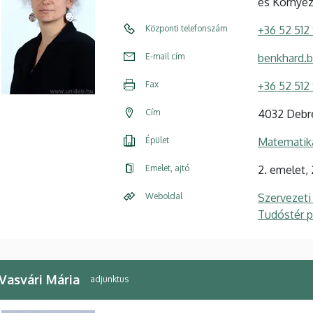
és Környez
Központi telefonszám
+36 52 512
E-mail cím
benkhard.b
Fax
+36 52 512
Cím
4032 Debre
Épület
Matematika
Emelet, ajtó
2. emelet,
Weboldal
Szervezeti
Tudóstér pr
 Vasvári Mária
adjunktus