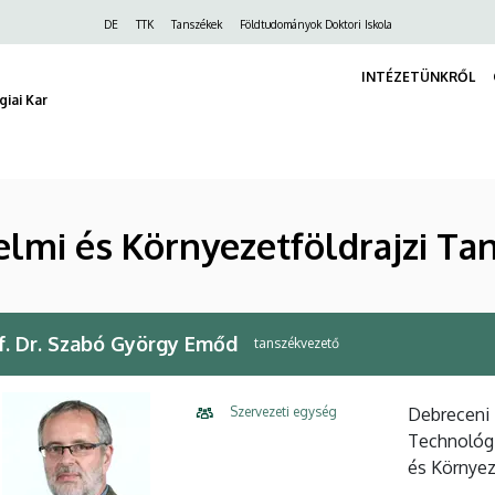
Felső
DE
TTK
Tanszékek
Földtudományok Doktori Iskola
navigáció
INTÉZETÜNKRŐL
iai Kar
lmi és Környezetföldrajzi Ta
f. Dr. Szabó György Emőd
tanszékvezető
Szervezeti egység
Debreceni
Technológi
és Környez