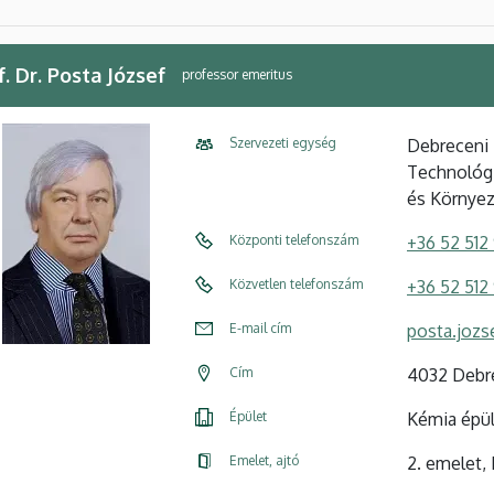
f. Dr. Posta József
professor emeritus
Szervezeti egység
Debreceni
Technológi
és Környez
Központi telefonszám
+36 52 512
Közvetlen telefonszám
+36 52 512
E-mail cím
posta.jozs
Cím
4032 Debre
Épület
Kémia épü
Emelet, ajtó
2. emelet,