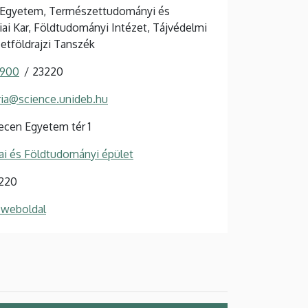
 Egyetem, Természettudományi és
ai Kar, Földtudományi Intézet, Tájvédelmi
etföldrajzi Tanszék
 900
23220
ria@science.unideb.hu
cen Egyetem tér 1
i és Földtudományi épület
 220
 weboldal