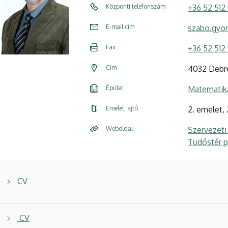
Központi telefonszám
+36 52 512
E-mail cím
szabo.gyo
Fax
+36 52 512
Cím
4032 Debre
Épület
Matematika
Emelet, ajtó
2. emelet, 
Weboldal
Szervezeti
Tudóstér pr
CV
CV