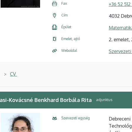
Fax
+36 52 512
Cím
4032 Debre
Épület
Matematika
Emelet, ajtó
2. emelet, 
Weboldal
Szervezeti
CV
asi-Kovácsné Benkhard Borbála Rita
adjunktus
Szervezeti egység
Debreceni
Technológi