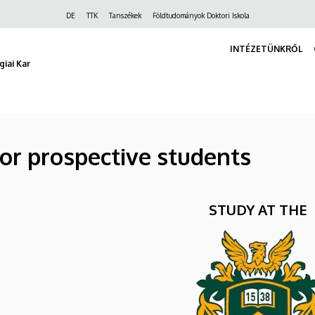
Felső
DE
TTK
Tanszékek
Földtudományok Doktori Iskola
navigáció
INTÉZETÜNKRŐL
iai Kar
for prospective students
STUDY AT THE