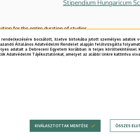
Stipendium Hungaricum Sc
uition for the entire duration of studies
 rendelkezésére bocsátott, illetve birtokába jutott személyes adatok v
y grant for students of Bachelor, Master or PhD program
azandó Általános Adatvédelmi Rendelet alapján felülvizsgálta folyamata
yes adatait a Debreceni Egyetem korábban is teljes körültekintéssel 
ibution to accommodation
tük Adatvédelmi Tájékoztatónkat, amelyet az alábbi linkre kattintva olv
edical insurance for the entire duration of a BSc, MSc or PhD
for more information
HERE
.
ising material I.
ising material II.
bi frissítés:
2023. 11. 15. 15:29
KIVÁLASZTOTTAK MENTÉSE
ÖSSZES ELU
Adatvédelem