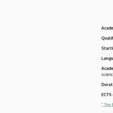
Acade
Qualif
Start
Langu
Acade
scienc
Durat
ECTS 
" The 