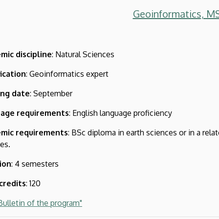
Geoinformatics, M
mic discipline
: Natural Sciences
ication
: Geoinformatics expert
ing date
: September
age requirements
: English language proficiency
mic requirements
: BSc diploma in earth sciences or in a rela
es.
ion
: 4 semesters
credits
: 120
Bulletin of the program"