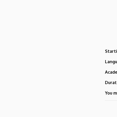
Start
Langu
Acade
Durat
You m