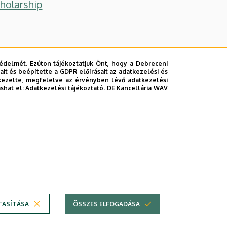
holarship
édelmét. Ezúton tájékoztatjuk Önt, hogy a Debreceni
it és beépítette a GDPR előírásait az adatkezelési és
kezelte, megfelelve az érvényben lévő adatkezelési
ashat el:
Adatkezelési tájékoztató.
DE Kancellária WAV
 program
TASÍTÁSA
ÖSSZES ELFOGADÁSA
Technikai információk
Szerzői jog © 2026 Unideb