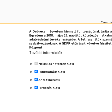
Free t
A Debreceni Egyetem kiemelt fontosságúnak tartja a
Monthl
Egyetem a 2018. május 25. napjától kötelezően alkalm
adatvédelmi tevékenységébe. A felhasználók személ
Contr
szabályozásoknak. A GDPR előírásait követve frissítet
Központ
Free m
További információk
Look 
Nélkülözhetetlen sütik
Funkcionális sütik
Advert
Analitikai sütik
Advert
Hirdetési sütik
Legutób
WITHDRAW CONSENT