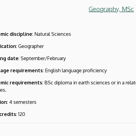
Geography, MSc
mic discipline
: Natural Sciences
ication
: Geographer
ing date
: September/February
age requirements
: English language proficiency
mic requirements
: BSc diploma in earth sciences or in a rela
es.
ion
: 4 semesters
credits
: 120