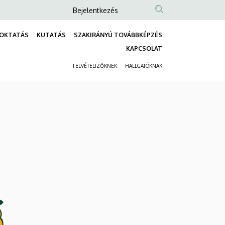
Anonim
Bejelentkezés
Felhasználói
OKTATÁS
KUTATÁS
SZAKIRÁNYÚ TOVÁBBKÉPZÉS
fiók
Fő
KAPCSOLAT
menüje
navigáció
FELVÉTELIZŐKNEK
HALLGATÓKNAK
Másodlagos
navigáció