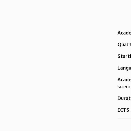
Acade
Qualif
Start
Langu
Acade
scienc
Durat
ECTS 