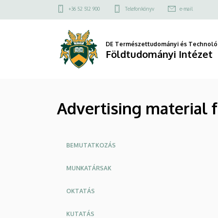
Advertising
Ugrás
Felső
+36 52 512 900
Telefonkönyv
e-mail
a
kapcsolat
material
tartalomra
menü
for
DE Természettudományi és Technológ
Földtudományi Intézet
prospective
students
Advertising material 
|
Földtudományi
Oldalmenü
Intézet
BEMUTATKOZÁS
MUNKATÁRSAK
OKTATÁS
KUTATÁS