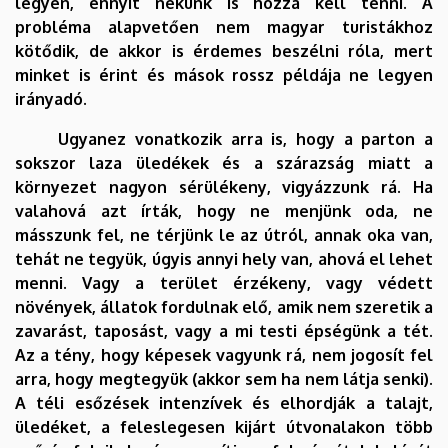
legyen, ennyit nekünk is hozzá kell tenni. A
probléma alapvetően nem magyar turistákhoz
kötődik, de akkor is érdemes beszélni róla, mert
minket is érint és mások rossz példája ne legyen
irányadó.
Ugyanez vonatkozik arra is, hogy a parton a
sokszor laza üledékek és a szárazság miatt a
környezet nagyon sérülékeny, vigyázzunk rá. Ha
valahová azt írták, hogy ne menjünk oda, ne
másszunk fel, ne térjünk le az útról, annak oka van,
tehát ne tegyük, úgyis annyi hely van, ahová el lehet
menni. Vagy a terület érzékeny, vagy védett
növények, állatok fordulnak elő, amik nem szeretik a
zavarást, taposást, vagy a mi testi épségünk a tét.
Az a tény, hogy képesek vagyunk rá, nem jogosít fel
arra, hogy megtegyük (akkor sem ha nem látja senki).
A téli esőzések intenzívek és elhordják a talajt,
üledéket, a feleslegesen kijárt útvonalakon több