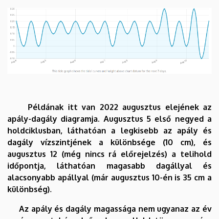
Példának itt van 2022 augusztus elejének az
apály-dagály diagramja. Augusztus 5 első negyed a
holdciklusban, láthatóan a legkisebb az apály és
dagály vízszintjének a különbsége (10 cm), és
augusztus 12 (még nincs rá előrejelzés) a telihold
időpontja, láthatóan magasabb dagállyal és
alacsonyabb apállyal (már augusztus 10-én is 35 cm a
különbség).
Az apály és dagály magassága nem ugyanaz az év