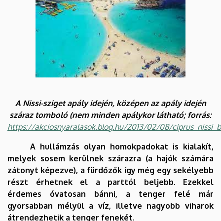
A Nissi-sziget apály idején, középen az apály idején
száraz tomboló (nem minden apálykor látható; forrás:
https://akciosnyaralasok.blog.hu/2013/02/08/ciprus_nissi_
A hullámzás olyan homokpadokat is kialakít,
melyek sosem kerülnek szárazra (a hajók számára
zátonyt képezve), a fürdőzők így még egy sekélyebb
részt érhetnek el a parttól beljebb. Ezekkel
érdemes óvatosan bánni, a tenger felé már
gyorsabban mélyül a víz, illetve nagyobb viharok
átrendezhetik a tenger fenekét.