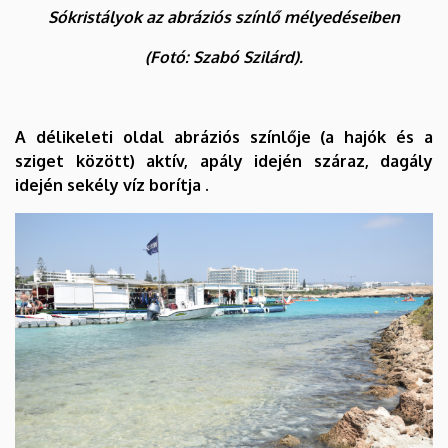
Sókristályok az abráziós színlő mélyedéseiben
(Fotó: Szabó Szilárd).
A délikeleti oldal abráziós színlője (a hajók és a
sziget között) aktív, apály idején száraz, dagály
idején sekély víz borítja .