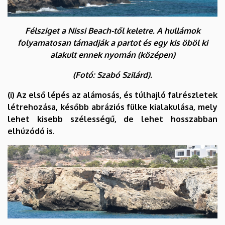
Félsziget a Nissi Beach-től keletre. A hullámok
folyamatosan támadják a partot és egy kis öböl ki
alakult ennek nyomán (középen)
(Fotó: Szabó Szilárd).
(i) Az első lépés az alámosás, és túlhajló falrészletek
létrehozása, később abráziós fülke kialakulása, mely
lehet kisebb szélességű, de lehet hosszabban
elhúzódó is.