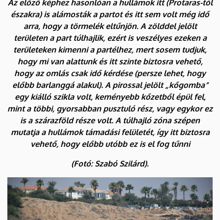
Az előző képhez hasonlóan a hullámok itt (Protaras-tól
északra) is alámosták a partot és itt sem volt még idő
arra, hogy a törmelék eltűnjön. A zölddel jelölt
területen a part túlhajlik, ezért is veszélyes ezeken a
területeken kimenni a partélhez, mert sosem tudjuk,
hogy mi van alattunk és itt szinte biztosra vehető,
hogy az omlás csak idő kérdése (persze lehet, hogy
előbb barlanggá alakul). A pirossal jelölt „kőgomba”
egy kiálló szikla volt, keményebb kőzetből épül fel,
mint a többi, gyorsabban pusztuló rész, vagy egykor ez
is a szárazföld része volt. A túlhajló zóna szépen
mutatja a hullámok támadási felületét, így itt biztosra
vehető, hogy előbb utóbb ez is el fog tűnni
(Fotó: Szabó Szilárd).