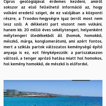
Ciprus geológiájával érdemes kezdeni, amiről
sokszor az első fellelhető információ az, hogy
vulkáni eredetű sziget, de ez valójában a központi
részre, a Troodos-hegységre igaz (erről most nem
lesz szó). A délkeleti part viszont nem vulkáni,
hanem kb. 20 millió éves sekélytengeri, helyenként
mélytengeri üledékekből áll (homok, homokkő,
mészkő, márga, konglomerátum), ami azért fontos,
mert a sziklás partok változatos keménységű építő
anyaga is ez, ezt fényképezzük: a partszakaszon
változó, a tenger aprózó hatása miatt hol homokos,
hol kemény homokkő, de mészkő is előfordul.