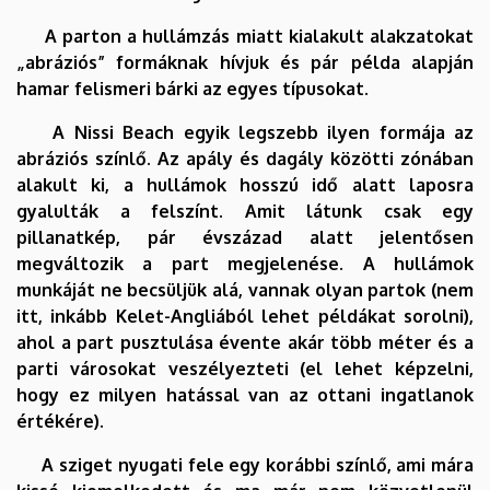
A parton a hullámzás miatt kialakult alakzatokat
„abráziós” formáknak hívjuk és pár példa alapján
hamar felismeri bárki az egyes típusokat.
A Nissi Beach egyik legszebb ilyen formája az
abráziós színlő. Az apály és dagály közötti zónában
alakult ki, a hullámok hosszú idő alatt laposra
gyalulták a felszínt. Amit látunk csak egy
pillanatkép, pár évszázad alatt jelentősen
megváltozik a part megjelenése. A hullámok
munkáját ne becsüljük alá, vannak olyan partok (nem
itt, inkább Kelet-Angliából lehet példákat sorolni),
ahol a part pusztulása évente akár több méter és a
parti városokat veszélyezteti (el lehet képzelni,
hogy ez milyen hatással van az ottani ingatlanok
értékére).
A sziget nyugati fele egy korábbi színlő, ami mára