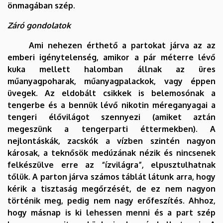
önmagában szép.
Záró gondolatok
Ami nehezen érthető a partokat járva az az
emberi igénytelenség, amikor a pár méterre lévő
kuka mellett halomban állnak az üres
műanyagpoharak, műanyagpalackok, vagy éppen
üvegek. Az eldobált csikkek is belemosónak a
tengerbe és a bennük lévő nikotin méreganyagai a
tengeri élővilágot szennyezi (amiket aztán
megeszünk a tengerparti éttermekben). A
nejlontáskák, zacskók a vízben szintén nagyon
károsak, a teknősök medúzának nézik és nincsenek
felkészülve erre az “ízvilágra”, elpusztulhatnak
tőlük. A parton járva számos táblát látunk arra, hogy
kérik a tisztaság megőrzését, de ez nem nagyon
történik meg, pedig nem nagy erőfeszítés. Ahhoz,
hogy másnap is ki lehessen menni és a part szép