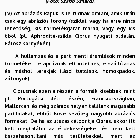
(Fotó: Szabó Szilárd).
(iv) Az abráziós kapuk is le tudnak omlani, amik után
csak egy abráziós torony (szikla), vagy ha erre nincs
lehetőség, kis törmelékgarat marad, vagy egy kis
öböl (pl. Aphrodité-szikla Ciprus nyugati oldalán,
Páfosz környékén).
A hullámzás és a part menti áramlások minden
törmeléket felapróznak eltüntetnek, elszállítanak
és máshol lerakják (lásd turzások, homokpadok,
zátonyok).
Ciprusnak ezen a részén a formák kisebbek, mint
pl. Portugália déli részén, Franciaországban,
Mallorcán, és még számos helyen találunk magasabb
partfalakat, ebből következőleg nagyobb abráziós
formákat. De ha az utazás célpontja Ciprus, akkor itt
kell megtalálni az érdekességeket és nem kell
összehasonlítani más területekkel, mert ez