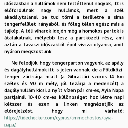
időszakban a hullámok nem feltétlenül nagyok, itt is
előfordulnak nagy hullámok, mert a szél
akadálytalanul be tud törni a területre a sima
tengerfelület irányából, és főleg télen egész más a
tájkép. A téli viharok idején még a homokos partok is
átalakulnak, mélyebb lesz a partközeli rész, ami
aztán a tavaszi időszaktól épül vissza olyanra, amit
nyáron megszoktunk.
Ne feledjük, hogy tengerparton vagyunk, az apály
és dagályhullámok itt is jelen vannak, de a Földközi-
tenger zártsága miatt (a Gibraltári szoros 14 km
széles és 90 m mély, jól lezárja a medencét) a
dagályhullám kicsi, a nyílt vízen pár cm-es, Ayia Napa
partjainál 10-40 cm-es különbséget hoz létre napi
kétszer és ezen a linken megnézetjük az
előrejelzést, hogy mi várható:
https://tidechecker.com/cyprus/ammochostos/ayia-
napa/