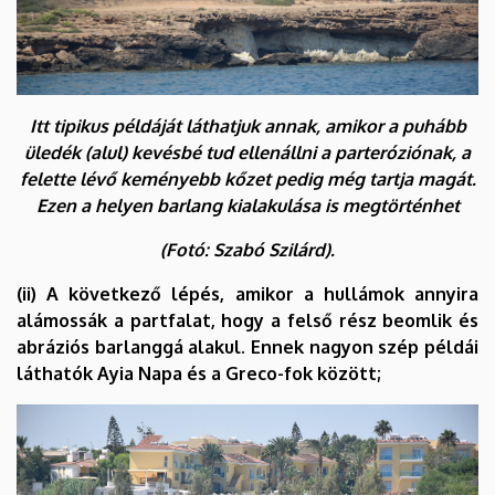
Itt tipikus példáját láthatjuk annak, amikor a puhább
üledék (alul) kevésbé tud ellenállni a parteróziónak, a
felette lévő keményebb kőzet pedig még tartja magát.
Ezen a helyen barlang kialakulása is megtörténhet
(Fotó: Szabó Szilárd).
(ii) A következő lépés, amikor a hullámok annyira
alámossák a partfalat, hogy a felső rész beomlik és
abráziós barlanggá alakul. Ennek nagyon szép példái
láthatók Ayia Napa és a Greco-fok között;