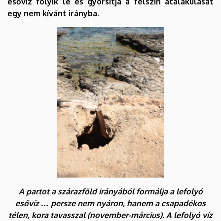
esővíz folyik le és gyorsítja a felszín átalakulását
egy nem kívánt irányba.
A partot a szárazföld irányából formálja a lefolyó
esővíz … persze nem nyáron, hanem a csapadékos
télen, kora tavasszal (november-március). A lefolyó víz