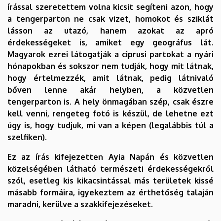
írással szeretettem volna kicsit segíteni azon, hogy
a tengerparton ne csak vizet, homokot és sziklát
lásson az utazó, hanem azokat az apró
érdekességeket is, amiket egy geográfus lát.
Magyarok ezrei látogatják a ciprusi partokat a nyári
hónapokban és sokszor nem tudják, hogy mit látnak,
hogy értelmezzék, amit látnak, pedig látnivaló
bőven lenne akár helyben, a közvetlen
tengerparton is. A hely önmagában szép, csak észre
kell venni, rengeteg fotó is készül, de lehetne ezt
úgy is, hogy tudjuk, mi van a képen (legalábbis túl a
szelfiken).
Ez az írás kifejezetten Ayia Napán és közvetlen
közelségében látható természeti érdekességekről
szól, esetleg kis kikacsintással más területek kissé
másabb formáira, igyekeztem az érthetőség talaján
maradni, kerülve a szakkifejezéseket.