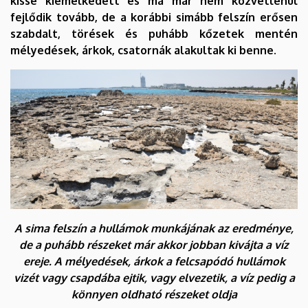
kissé kiemelkedett és ma már nem közvetlenül
fejlődik tovább, de a korábbi simább felszín erősen
szabdalt, törések és puhább kőzetek mentén
mélyedések, árkok, csatornák alakultak ki benne.
A sima felszín a hullámok munkájának az eredménye,
de a puhább részeket már akkor jobban kivájta a víz
ereje. A mélyedések, árkok a felcsapódó hullámok
vizét vagy csapdába ejtik, vagy elvezetik, a víz pedig a
könnyen oldható részeket oldja