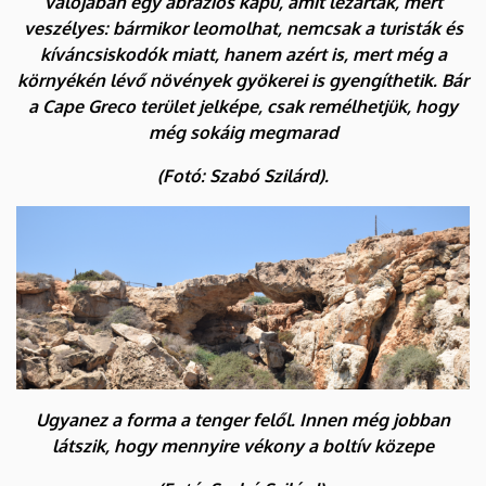
valójában egy abráziós kapu, amit lezártak, mert
veszélyes: bármikor leomolhat, nemcsak a turisták és
kíváncsiskodók miatt, hanem azért is, mert még a
környékén lévő növények gyökerei is gyengíthetik. Bár
a Cape Greco terület jelképe, csak remélhetjük, hogy
még sokáig megmarad
(Fotó: Szabó Szilárd).
Ugyanez a forma a tenger felől. Innen még jobban
látszik, hogy mennyire vékony a boltív közepe