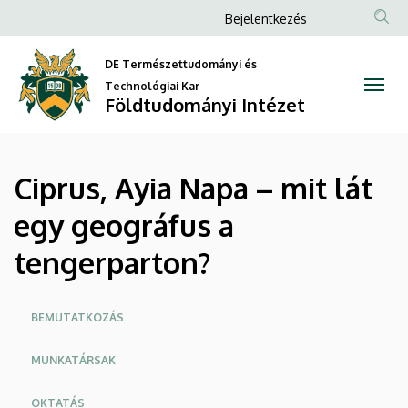
Ciprus,
Ugrás
Anonim
Bejelentkezés
a
Felhasználói
Ayia
tartalomra
DE Természettudományi és
fiók
Napa
Technológiai Kar
menüje
Földtudományi Intézet
–
mit
Ciprus, Ayia Napa – mit lát
lát
egy geográfus a
egy
tengerparton?
geográfus
a
Oldalmenü
BEMUTATKOZÁS
tengerparton?
MUNKATÁRSAK
|
OKTATÁS