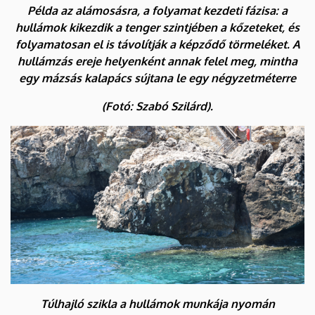
Példa az alámosásra, a folyamat kezdeti fázisa: a
hullámok kikezdik a tenger szintjében a kőzeteket, és
folyamatosan el is távolítják a képződő törmeléket. A
hullámzás ereje helyenként annak felel meg, mintha
egy mázsás kalapács sújtana le egy négyzetméterre
(Fotó: Szabó Szilárd).
Túlhajló szikla a hullámok munkája nyomán