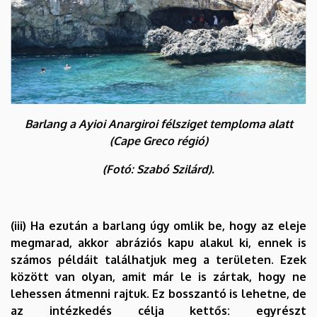
Barlang a Ayioi Anargiroi félsziget temploma alatt
(Cape Greco régió)
(Fotó: Szabó Szilárd).
(iii) Ha ezután a barlang úgy omlik be, hogy az eleje
megmarad, akkor abráziós kapu alakul ki, ennek is
számos példáit találhatjuk meg a területen. Ezek
között van olyan, amit már le is zártak, hogy ne
lehessen átmenni rajtuk. Ez bosszantó is lehetne, de
az intézkedés célja kettős: egyrészt