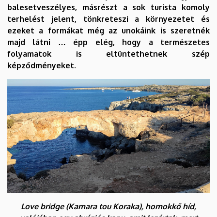
balesetveszélyes, másrészt a sok turista komoly
terhelést jelent, tönkreteszi a környezetet és
ezeket a formákat még az unokáink is szeretnék
majd látni … épp elég, hogy a természetes
folyamatok is eltüntethetnek szép
képződményeket.
Love bridge (Kamara tou Koraka), homokkő híd,