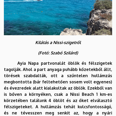
Kilátás a Nissi-szigetről
(Fotó: Szabó Szilárd)
Ayia Napa partvonalát öblök és félszigetek
tagolják. Ahol a part anyaga puhább kőzetekből állt,
törések szabdalták, ott a szűntelen hullámzás
megbontotta (bár feltehetően sosem volt egyenes)
és évezredek alatt kialakultak az öblök. Ezekből van
is bőven a környéken, csak a Nissi Beach 1 km-es
körzetében találunk 4 öblöt és az őket elválasztó
félszigeteket. A hullámzás tehát kulcsfontosságú,
és ne tévesszen meg senkit az, hogy a nyári