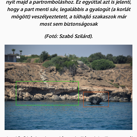
nyit majd a partromboláshoz. Ez egyúttal azt is jelenti,
hogy a part menti sáv, legalábbis a gyalogút (a korlát
mögött) veszélyeztetett, a túlhajló szakaszok már
most sem biztonságosak
(Fotó: Szabó Szilárd).