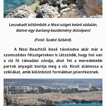
Leszakadt kőtömbök a Nissi-sziget keleti oldalán,
illetve egy barlang-kezdemény (középen)
(Fotó: Szabó Szilárd).
A Nissi Beachtől kissé távolodva akár már a
szomszédos félszigeteken is látszódik, hogy hol van
a víz fő támadási zónája, ahol fel a meredekebb
partok anyagát bontja meg a víz. Kicsit alámossa a
sziklákat, amik különböző formákban jelentkeznek.