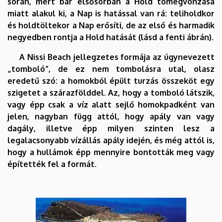
során, mert bár elsősorban a Hold tömegvonzása
miatt alakul ki, a Nap is hatással van rá: teliholdkor
és holdtöltekor a Nap erősíti, de az első és harmadik
negyedben rontja a Hold hatását (lásd a fenti ábrán).
A Nissi Beach jellegzetes formája az úgynevezett
„tomboló”, de ez nem tombolásra utal, olasz
eredetű szó: a homokból épült turzás összeköt egy
szigetet a szárazfölddel. Az, hogy a tomboló látszik,
vagy épp csak a víz alatt sejlő homokpadként van
jelen, nagyban függ attól, hogy apály van vagy
dagály, illetve épp milyen szinten lesz a
legalacsonyabb vízállás apály idején, és még attól is,
hogy a hullámok épp mennyire bontották meg vagy
építették fel a formát.