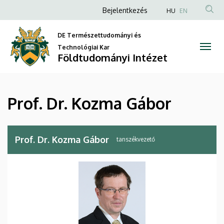
Prof.
Ugrás
Anonim
Bejelentkezés
HU
EN
a
Felhasználói
Dr.
tartalomra
DE Természettudományi és
fiók
Kozma
Technológiai Kar
menüje
Földtudományi Intézet
Gábor
|
Prof. Dr. Kozma Gábor
Földtudományi
Intézet
Prof. Dr. Kozma Gábor
tanszékvezető