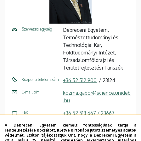
Szervezeti egység
Debreceni Egyetem,
Természettudományi és
Technológiai Kar,
Földtudományi Intézet,
Társadalomföldrajzi és
Területfejlesztési Tanszék
Központi telefonszám
+36 52 512 900
23124
E-mail cím
kozma.gabor@science.unideb
.hu
Fax
+36 52 518 667 / 23667
Cím
4032 Debrecen, Egyetem tér
A Debreceni Egyetem kiemelt fontosságúnak tartja a
rendelkezésére bocsátott, illetve birtokába jutott személyes adatok
1.
védelmét. Ezúton tájékoztatjuk Önt, hogy a Debreceni Egyetem a
2018. május 25. napjától kötelezően alkalmazandó Általános