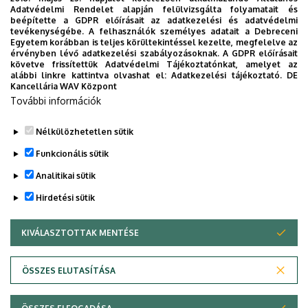
Épület
Matematikai és
Adatvédelmi Rendelet alapján felülvizsgálta folyamatait és
beépítette a GDPR előírásait az adatkezelési és adatvédelmi
Földtudományi épület
tevékenységébe. A felhasználók személyes adatait a Debreceni
Egyetem korábban is teljes körültekintéssel kezelte, megfelelve az
Emelet, ajtó
1. emelet, 123 (tanszékvezetői
érvényben lévő adatkezelési szabályozásoknak. A GDPR előírásait
követve frissítettük Adatvédelmi Tájékoztatónkat, amelyet az
iroda)
alábbi linkre kattintva olvashat el:
Adatkezelési tájékoztató.
DE
Kancellária WAV Központ
Weboldal
Szervezeti weboldal
További információk
Tudóstér profil
Nélkülözhetetlen sütik
Funkcionális sütik
Analitikai sütik
Hirdetési sütik
KIVÁLASZTOTTAK MENTÉSE
WITHDRAW CONSENT
Adatvédelem
Adatvédelem
ÖSSZES ELUTASÍTÁSA
Technikai információk