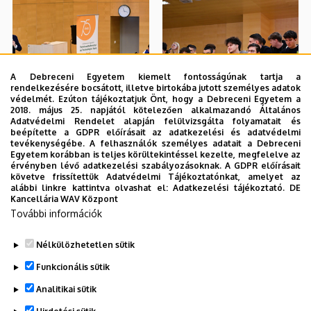
A Debreceni Egyetem kiemelt fontosságúnak tartja a
rendelkezésére bocsátott, illetve birtokába jutott személyes adatok
védelmét. Ezúton tájékoztatjuk Önt, hogy a Debreceni Egyetem a
2018. május 25. napjától kötelezően alkalmazandó Általános
Adatvédelmi Rendelet alapján felülvizsgálta folyamatait és
beépítette a GDPR előírásait az adatkezelési és adatvédelmi
tevékenységébe. A felhasználók személyes adatait a Debreceni
Egyetem korábban is teljes körültekintéssel kezelte, megfelelve az
érvényben lévő adatkezelési szabályozásoknak. A GDPR előírásait
követve frissítettük Adatvédelmi Tájékoztatónkat, amelyet az
alábbi linkre kattintva olvashat el:
Adatkezelési tájékoztató.
DE
Kancellária WAV Központ
További információk
Nélkülözhetetlen sütik
Funkcionális sütik
Analitikai sütik