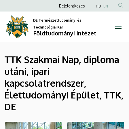
|
Ugrás
Anonim
Bejelentkezés
HU
EN
a
Felhasználói
Földtudományi
tartalomra
DE Természettudományi és
fiók
Intézet
Technológiai Kar
menüje
Földtudományi Intézet
TTK Szakmai Nap, diploma
utáni, ipari
kapcsolatrendszer,
Élettudományi Épület, TTK,
DE