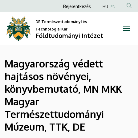
|
Ugrás
Anonim
Bejelentkezés
HU
EN
a
Felhasználói
Földtudományi
tartalomra
DE Természettudományi és
fiók
Intézet
Technológiai Kar
menüje
Földtudományi Intézet
Magyarország védett
hajtásos növényei,
könyvbemutató, MN MKK
Magyar
Természettudományi
Múzeum, TTK, DE