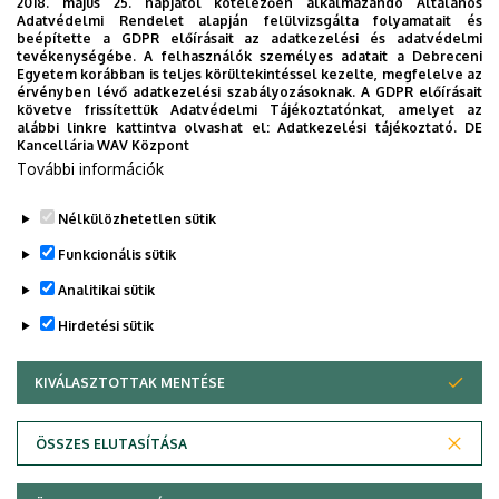
2018. május 25. napjától kötelezően alkalmazandó Általános
Adatvédelmi Rendelet alapján felülvizsgálta folyamatait és
beépítette a GDPR előírásait az adatkezelési és adatvédelmi
tevékenységébe. A felhasználók személyes adatait a Debreceni
Egyetem korábban is teljes körültekintéssel kezelte, megfelelve az
érvényben lévő adatkezelési szabályozásoknak. A GDPR előírásait
követve frissítettük Adatvédelmi Tájékoztatónkat, amelyet az
alábbi linkre kattintva olvashat el:
Adatkezelési tájékoztató.
DE
Kancellária WAV Központ
További információk
Nélkülözhetetlen sütik
Funkcionális sütik
Analitikai sütik
Hirdetési sütik
KIVÁLASZTOTTAK MENTÉSE
WITHDRAW CONSENT
Adatvédelem
Adatvédelem
ÖSSZES ELUTASÍTÁSA
Technikai információk