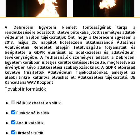
A Debreceni Egyetem kiemelt fontosságúnak tartja a
rendelkezésére bocsátott, illetve birtokába jutott személyes adatok
védelmét. Ezúton tájékoztatjuk Önt, hogy a Debreceni Egyetem a
2018. május 25. napjától kötelezően alkalmazandó Általános
Adatvédelmi Rendelet alapján felülvizsgálta folyamatait és
beépítette a GDPR előírásait az adatkezelési és adatvédelmi
tevékenységébe. A felhasználók személyes adatait a Debreceni
Egyetem korábban is teljes körültekintéssel kezelte, megfelelve az
érvényben lévő adatkezelési szabályozásoknak. A GDPR előírásait
követve frissítettük Adatvédelmi Tájékoztatónkat, amelyet az
alábbi linkre kattintva olvashat el:
Adatkezelési tájékoztató.
DE
Kancellária WAV Központ
További információk
Nélkülözhetetlen sütik
Funkcionális sütik
Analitikai sütik
Hirdetési sütik