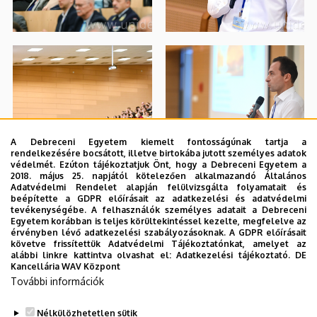
A Debreceni Egyetem kiemelt fontosságúnak tartja a
rendelkezésére bocsátott, illetve birtokába jutott személyes adatok
védelmét. Ezúton tájékoztatjuk Önt, hogy a Debreceni Egyetem a
2018. május 25. napjától kötelezően alkalmazandó Általános
Adatvédelmi Rendelet alapján felülvizsgálta folyamatait és
beépítette a GDPR előírásait az adatkezelési és adatvédelmi
tevékenységébe. A felhasználók személyes adatait a Debreceni
Egyetem korábban is teljes körültekintéssel kezelte, megfelelve az
érvényben lévő adatkezelési szabályozásoknak. A GDPR előírásait
követve frissítettük Adatvédelmi Tájékoztatónkat, amelyet az
alábbi linkre kattintva olvashat el:
Adatkezelési tájékoztató.
DE
Kancellária WAV Központ
További információk
Nélkülözhetetlen sütik