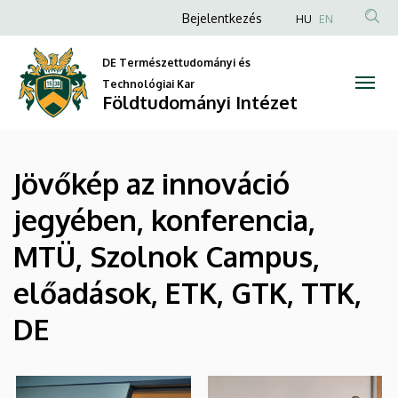
|
Ugrás
Anonim
Bejelentkezés
HU
EN
a
Felhasználói
Földtudományi
tartalomra
DE Természettudományi és
fiók
Intézet
Technológiai Kar
menüje
Földtudományi Intézet
Jövőkép az innováció
jegyében, konferencia,
MTÜ, Szolnok Campus,
előadások, ETK, GTK, TTK,
DE