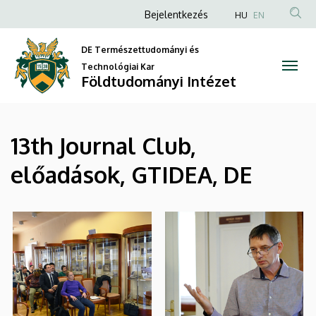
|
Ugrás
Anonim
Bejelentkezés
HU
EN
a
Felhasználói
Földtudományi
tartalomra
DE Természettudományi és
fiók
Intézet
Technológiai Kar
menüje
Földtudományi Intézet
13th Journal Club,
előadások, GTIDEA, DE