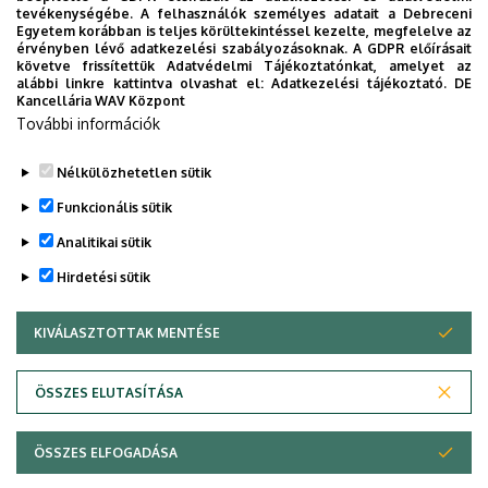
tevékenységébe. A felhasználók személyes adatait a Debreceni
Egyetem korábban is teljes körültekintéssel kezelte, megfelelve az
érvényben lévő adatkezelési szabályozásoknak. A GDPR előírásait
követve frissítettük Adatvédelmi Tájékoztatónkat, amelyet az
alábbi linkre kattintva olvashat el:
Adatkezelési tájékoztató.
DE
Kancellária WAV Központ
További információk
Nélkülözhetetlen sütik
Funkcionális sütik
Analitikai sütik
Hirdetési sütik
KIVÁLASZTOTTAK MENTÉSE
WITHDRAW CONSENT
Adatvédelem
Adatvédelem
ÖSSZES ELUTASÍTÁSA
Technikai információk
ÖSSZES ELFOGADÁSA
Szerzői jog © 2026 Unideb