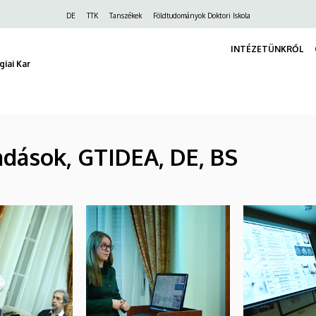
Felső
DE
TTK
Tanszékek
Földtudományok Doktori Iskola
navigáció
INTÉZETÜNKRŐL
iai Kar
őadások, GTIDEA, DE, BS