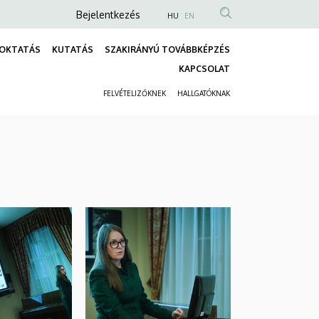
Anonim
Bejelentkezés
HU
EN
Felhasználói
OKTATÁS
KUTATÁS
SZAKIRÁNYÚ TOVÁBBKÉPZÉS
fiók
Fő
KAPCSOLAT
menüje
navigáció
FELVÉTELIZŐKNEK
HALLGATÓKNAK
Másodlagos
navigáció