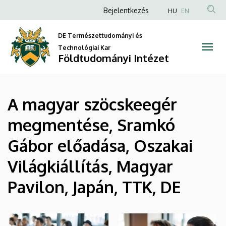
|
Ugrás
Anonim
Bejelentkezés
HU
EN
a
Felhasználói
Földtudományi
tartalomra
DE Természettudományi és
fiók
Intézet
Technológiai Kar
menüje
Földtudományi Intézet
A magyar szöcskeegér
megmentése, Sramkó
Gábor előadása, Oszakai
Világkiállítás, Magyar
Pavilon, Japán, TTK, DE