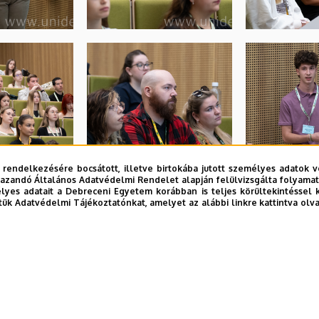
 rendelkezésére bocsátott, illetve birtokába jutott személyes adatok v
azandó Általános Adatvédelmi Rendelet alapján felülvizsgálta folyamata
yes adatait a Debreceni Egyetem korábban is teljes körültekintéssel 
tük Adatvédelmi Tájékoztatónkat, amelyet az alábbi linkre kattintva olv