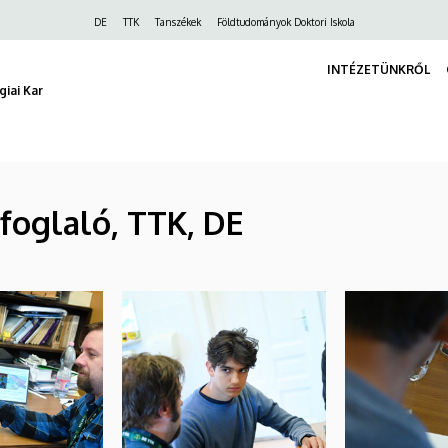
Felső
DE
TTK
Tanszékek
Földtudományok Doktori Iskola
navigáció
INTÉZETÜNKRŐL
iai Kar
efoglaló, TTK, DE