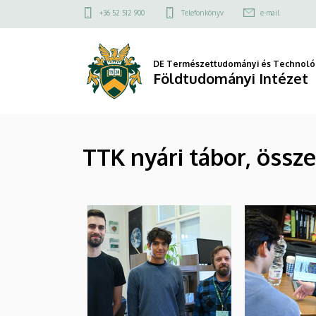
|
Ugrás
Felső
+36 52 512 900
Telefonkönyv
e-mail
a
kapcsolat
Földtudományi
tartalomra
menü
Intézet
DE Természettudományi és Technológ
Földtudományi Intézet
TTK nyári tábor, össz