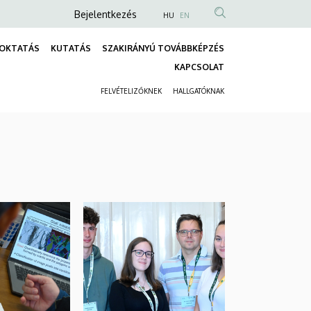
Anonim
Bejelentkezés
HU
EN
Felhasználói
OKTATÁS
KUTATÁS
SZAKIRÁNYÚ TOVÁBBKÉPZÉS
fiók
Fő
KAPCSOLAT
menüje
navigáció
FELVÉTELIZŐKNEK
HALLGATÓKNAK
Másodlagos
navigáció