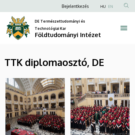
|
Ugrás
Anonim
Bejelentkezés
HU
EN
a
Felhasználói
Földtudományi
tartalomra
DE Természettudományi és
fiók
Intézet
Technológiai Kar
menüje
Földtudományi Intézet
TTK diplomaosztó, DE