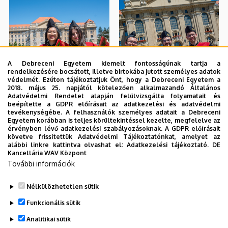
A Debreceni Egyetem kiemelt fontosságúnak tartja a
rendelkezésére bocsátott, illetve birtokába jutott személyes adatok
védelmét. Ezúton tájékoztatjuk Önt, hogy a Debreceni Egyetem a
2018. május 25. napjától kötelezően alkalmazandó Általános
Adatvédelmi Rendelet alapján felülvizsgálta folyamatait és
beépítette a GDPR előírásait az adatkezelési és adatvédelmi
tevékenységébe. A felhasználók személyes adatait a Debreceni
Egyetem korábban is teljes körültekintéssel kezelte, megfelelve az
érvényben lévő adatkezelési szabályozásoknak. A GDPR előírásait
követve frissítettük Adatvédelmi Tájékoztatónkat, amelyet az
alábbi linkre kattintva olvashat el:
Adatkezelési tájékoztató.
DE
Kancellária WAV Központ
További információk
Nélkülözhetetlen sütik
Funkcionális sütik
Analitikai sütik