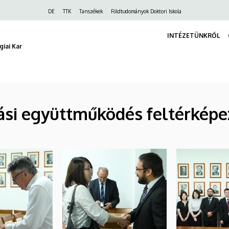
Felső
DE
TTK
Tanszékek
Földtudományok Doktori Iskola
navigáció
INTÉZETÜNKRŐL
iai Kar
tási együttműködés feltérképe