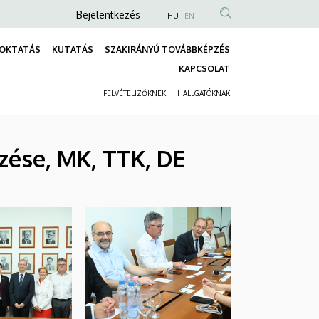
Anonim
Bejelentkezés
HU
EN
Felhasználói
OKTATÁS
KUTATÁS
SZAKIRÁNYÚ TOVÁBBKÉPZÉS
fiók
Fő
KAPCSOLAT
menüje
navigáció
FELVÉTELIZŐKNEK
HALLGATÓKNAK
Másodlagos
navigáció
zése, MK, TTK, DE