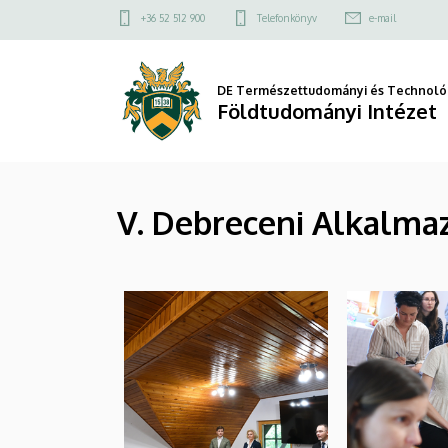
|
Ugrás
Felső
+36 52 512 900
Telefonkönyv
e-mail
a
kapcsolat
Földtudományi
tartalomra
menü
Intézet
DE Természettudományi és Technológ
Földtudományi Intézet
V. Debreceni Alkalma