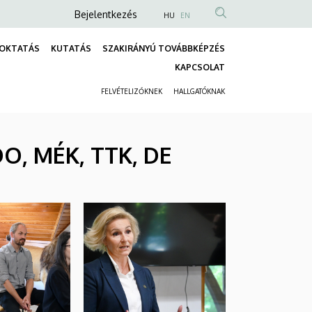
Anonim
Bejelentkezés
HU
EN
Felhasználói
OKTATÁS
KUTATÁS
SZAKIRÁNYÚ TOVÁBBKÉPZÉS
fiók
Fő
KAPCSOLAT
menüje
navigáció
FELVÉTELIZŐKNEK
HALLGATÓKNAK
Másodlagos
navigáció
OO, MÉK, TTK, DE