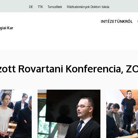
Felső
DE
TTK
Tanszékek
Földtudományok Doktori Iskola
navigáció
INTÉZETÜNKRŐL
iai Kar
zott Rovartani Konferencia, Z