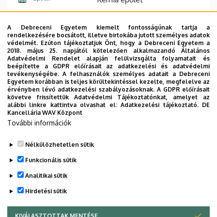
Emelet, ajtó
földszint, A5 (oktatói szoba)
A Debreceni Egyetem kiemelt fontosságúnak tartja a
rendelkezésére bocsátott, illetve birtokába jutott személyes adatok
védelmét. Ezúton tájékoztatjuk Önt, hogy a Debreceni Egyetem a
2018. május 25. napjától kötelezően alkalmazandó Általános
Publikációk
Adatvédelmi Rendelet alapján felülvizsgálta folyamatait és
beépítette a GDPR előírásait az adatkezelési és adatvédelmi
tevékenységébe. A felhasználók személyes adatait a Debreceni
MTMT
Egyetem korábban is teljes körültekintéssel kezelte, megfelelve az
érvényben lévő adatkezelési szabályozásoknak. A GDPR előírásait
Tudóstér
követve frissítettük Adatvédelmi Tájékoztatónkat, amelyet az
alábbi linkre kattintva olvashat el:
Adatkezelési tájékoztató.
DE
Kancellária WAV Központ
Kutatási terület
További információk
Paleontológia, kisgerinces tafonómia
Nélkülözhetetlen sütik
Legutóbbi frissítés:
2025. 12. 28. 02:12
Funkcionális sütik
Analitikai sütik
Hirdetési sütik
KIVÁLASZTOTTAK MENTÉSE
WITHDRAW CONSENT