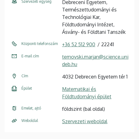
Szervezeti egység
Debreceni Egyetem,
Természettudományi és
Technológiai Kar,
Földtudományi Intézet,
Ásvány- és Földtani Tanszék
Központi telefonszám
+36 52 512 900
22241
E-mail cím
temovski.marjan@science.uni
deb.hu
Cím
4032 Debrecen Egyetem tér 1
Épület
Matematikai és
Földtudományi épület
Emelet, ajtó
földszint (bal oldal)
Weboldal
Szervezeti weboldal