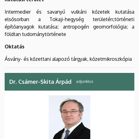
Intermedier és savanyú vulkáni kőzetek kutatása
elsősorban a Tokaji-hegység területén;történeti
építőanyagok kutatása; antropogén geomorfológia; a
földtan tudománytörténete
Oktatás
Ásvány- és kőzettani alapozó tárgyak, kőzetmikroszkópia
Dr. Csámer-Skita Árpád
adjunktus