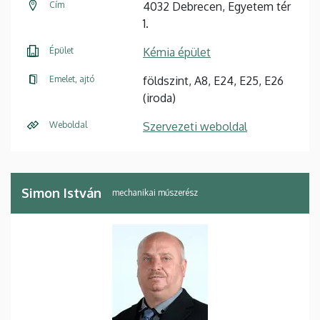
Cím
4032 Debrecen, Egyetem tér
1.
Épület
Kémia épület
Emelet, ajtó
földszint, A8, E24, E25, E26
(iroda)
Weboldal
Szervezeti weboldal
Simon István
mechanikai műszerész