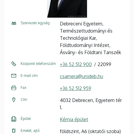
Szervezeti egység
Debreceni Egyetem,
Természettudományi és
Technológiai Kar,
Földtudományi Intézet,
Ásvány- és Földtani Tanszék
Központi telefonszám
+36 52 512 900
22099
E-mail cím
csamera@unideb.hu
Fax
+36 52 512 959
Cím
4032 Debrecen, Egyetem tér
1.
Épület
Kémia épület
Emelet, ajtó
földszint, A6 (oktatói szoba)