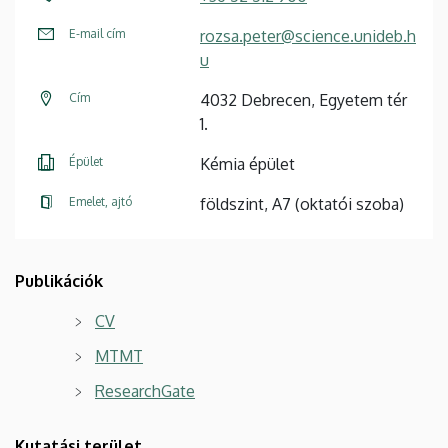
E-mail cím
rozsa.peter@science.unideb.h
u
Cím
4032 Debrecen, Egyetem tér
1.
Épület
Kémia épület
Emelet, ajtó
földszint, A7 (oktatói szoba)
Publikációk
CV
MTMT
ResearchGate
Kutatási terület