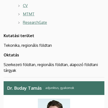
CV
MTMT
ResearchGate
Kutatási terület
Tekonika, regionális földtan
Oktatás
Szerkezeti földtan, regionális földtan, alapozó földtani
tárgyak
Dr. Buday Tamás
adjunktus, gyakornok