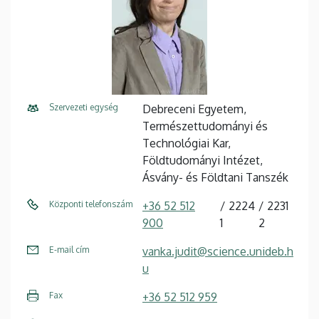
Szervezeti egység
Debreceni Egyetem,
Természettudományi és
Technológiai Kar,
Földtudományi Intézet,
Ásvány- és Földtani Tanszék
Központi telefonszám
+36 52 512
2224
2231
900
1
2
E-mail cím
vanka.judit@science.unideb.h
u
Fax
+36 52 512 959