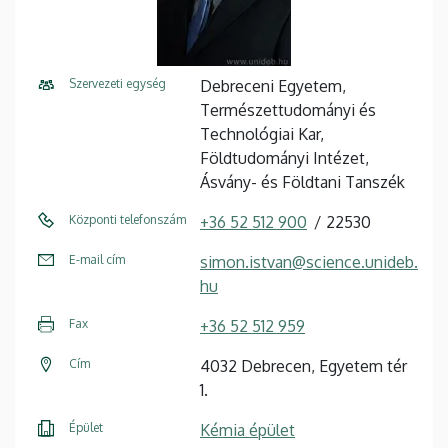
Szervezeti egység
Debreceni Egyetem,
Természettudományi és
Technológiai Kar,
Földtudományi Intézet,
Ásvány- és Földtani Tanszék
Központi telefonszám
+36 52 512 900
22530
E-mail cím
simon.istvan@science.unideb.
hu
Fax
+36 52 512 959
Cím
4032 Debrecen, Egyetem tér
1.
Épület
Kémia épület