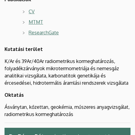
CV
MTMT
ResearchGate
Kutatási terület
K/Ar és 39Ar/40Ar radiometrikus kormeghatározás,
folyadékzárványok mikrotermometriája és nemesgáz
analitikai vizsgálata, karbonatitok genetikája és
ércesedései, hidrotermális áramlási rendszerek vizsgálata
Oktatás
Ásványtan, kőzettan, geokémia, műszeres anyagvizsgálat,
radiometrikus kormeghatározás