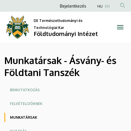
Munkatársak
Ugrás
Anonim
Bejelentkezés
HU
EN
a
Felhasználói
-
tartalomra
DE Természettudományi és
fiók
Ásvány-
Technológiai Kar
menüje
Földtudományi Intézet
és
Földtani
Munkatársak - Ásvány- és
Tanszék
Földtani Tanszék
|
Földtudományi
Oldalmenü
BEMUTATKOZÁS
Intézet
FELVÉTELIZŐKNEK
MUNKATÁRSAK