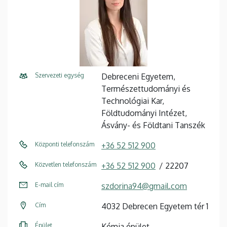
Szervezeti egység
Debreceni Egyetem,
Természettudományi és
Technológiai Kar,
Földtudományi Intézet,
Ásvány- és Földtani Tanszék
Központi telefonszám
+36 52 512 900
Közvetlen telefonszám
+36 52 512 900
22207
E-mail cím
szdorina94@gmail.com
Cím
4032 Debrecen Egyetem tér 1
Épület
Kémia épület