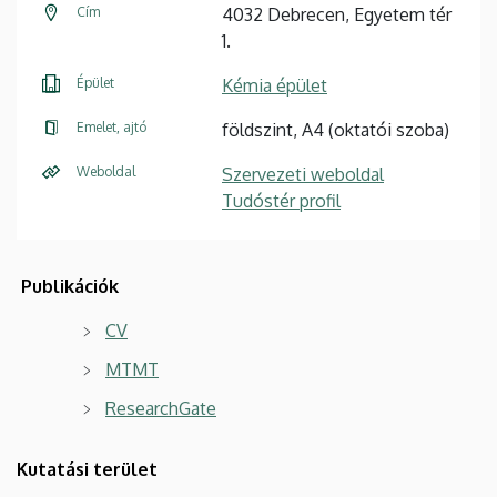
Cím
4032 Debrecen, Egyetem tér
1.
Épület
Kémia épület
Emelet, ajtó
földszint, A4 (oktatói szoba)
Weboldal
Szervezeti weboldal
Tudóstér profil
Publikációk
CV
MTMT
ResearchGate
Kutatási terület