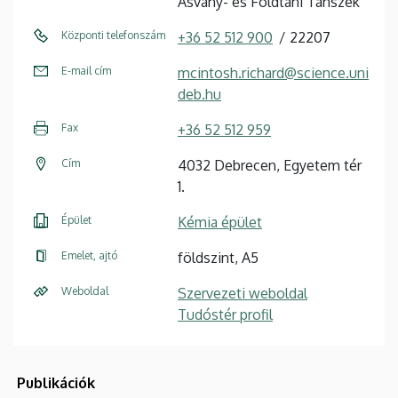
Ásvány- és Földtani Tanszék
Központi telefonszám
+36 52 512 900
22207
E-mail cím
mcintosh.richard@science.uni
deb.hu
Fax
+36 52 512 959
Cím
4032 Debrecen, Egyetem tér
1.
Épület
Kémia épület
Emelet, ajtó
földszint, A5
Weboldal
Szervezeti weboldal
Tudóstér profil
Publikációk