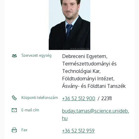
Szervezeti egység
Debreceni Egyetem,
Természettudományi és
Technológiai Kar,
Földtudományi Intézet,
Ásvány- és Földtani Tanszék
Központi telefonszám
+36 52 512 900
22311
E-mail cím
buday.tamas@science.unideb.
hu
Fax
+36 52 512 959