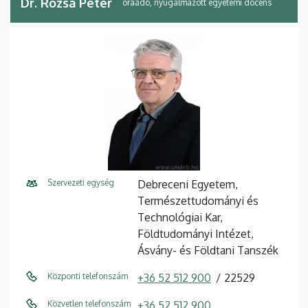
Dr. Rózsa Péter
óraadó, nyugalmazott egyetemi docens
Szervezeti egység
Debreceni Egyetem,
Természettudományi és
Technológiai Kar,
Földtudományi Intézet,
Ásvány- és Földtani Tanszék
Központi telefonszám
+36 52 512 900
22529
Közvetlen telefonszám
+36 52 512 900