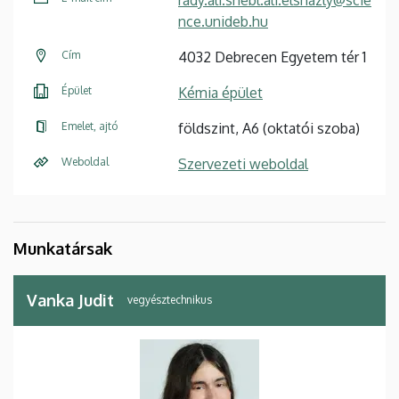
nce.unideb.hu
Cím
4032 Debrecen Egyetem tér 1
Épület
Kémia épület
Emelet, ajtó
földszint, A6 (oktatói szoba)
Weboldal
Szervezeti weboldal
Munkatársak
Vanka Judit
vegyésztechnikus