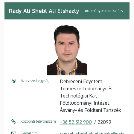
Rady Ali Shebl Ali Elshazly
tudományos munkatárs
Szervezeti egység
Debreceni Egyetem,
Természettudományi és
Technológiai Kar,
Földtudományi Intézet,
Ásvány- és Földtani Tanszék
Központi telefonszám
+36 52 512 900
22099
E-mail cím
rady.ali.shebl.ali.elshazly@scie