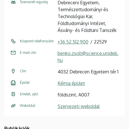
Szervezeti egység
Debreceni Egyetem,
Természettudományi és
Technológiai Kar,
Földtudományi Intézet,
Ásvány- és Földtani Tanszék
Központi telefonszám
+36 52 512 900
22529
E-mail cím
benko.zsolt@science.unideb.
hu
Cím
4032 Debrecen Egyetem tér 1
Épület
Kémia épület
Emelet, ajtó
földszint, A007
Weboldal
Szervezeti weboldal
Publikációk