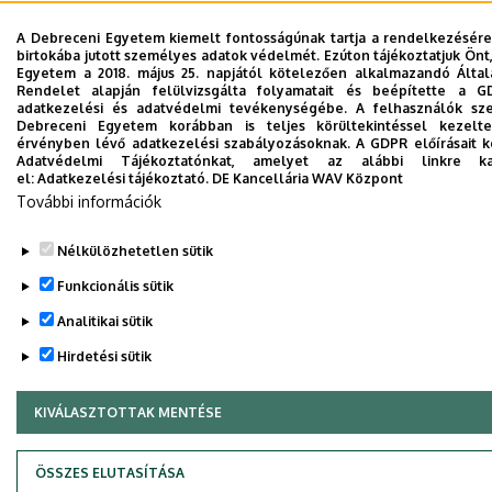
A Debreceni Egyetem kiemelt fontosságúnak tartja a rendelkezésére 
birtokába jutott személyes adatok védelmét. Ezúton tájékoztatjuk Önt
Egyetem a 2018. május 25. napjától kötelezően alkalmazandó Álta
Rendelet alapján felülvizsgálta folyamatait és beépítette a G
adatkezelési és adatvédelmi tevékenységébe. A felhasználók sz
Debreceni Egyetem korábban is teljes körültekintéssel kezelt
érvényben lévő adatkezelési szabályozásoknak. A GDPR előírásait kö
Adatvédelmi Tájékoztatónkat, amelyet az alábbi linkre kat
el:
Adatkezelési tájékoztató.
DE Kancellária WAV Központ
További információk
Nélkülözhetetlen sütik
Funkcionális sütik
Analitikai sütik
Hirdetési sütik
KIVÁLASZTOTTAK MENTÉSE
WITHDRAW CONSENT
ÖSSZES ELUTASÍTÁSA