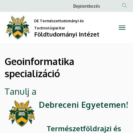
Geoinformatika
Ugrás
Anonim
Bejelentkezés
a
Felhasználói
specializáció
tartalomra
DE Természettudományi és
fiók
|
Technológiai Kar
menüje
Földtudományi Intézet
Földtudományi
Intézet
Geoinformatika
specializáció
Tanulj a
Debreceni Egyetemen!
Természetföldrajzi és