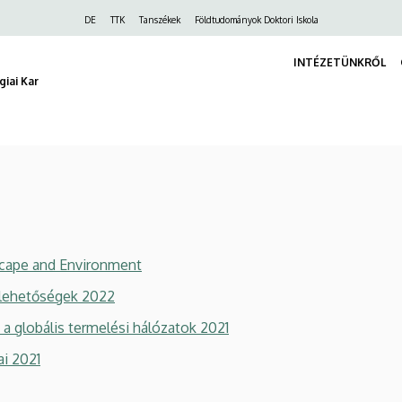
Felső
DE
TTK
Tanszékek
Földtudományok Doktori Iskola
navigáció
INTÉZETÜNKRŐL
iai Kar
scape and Environment
s lehetőségek 2022
s a globális termelési hálózatok 2021
ai 2021