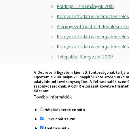
Földrajzi Tanulmányok 2018
Környezettudatos energiatermelés 
A környezettudatos települések fe
Környezettudatos energiatermelés 
Környezettudatos energiatermelés
Települési Környezet 2009
IV. Kárpát-medencei Környezettud
A Debreceni Egyetem kiemelt fontosságúnak tartja a
IV. Kárpát-medencei Környezettudo
Egyetem a 2018. május 25. napjától kötelezően alkalm
adatvédelmi tevékenységébe. A felhasználók személ
Tájkutatás
Tájökológia 2008
szabályozásoknak. A GDPR előírásait követve frissítet
–
Központ
Települési Környezet 2008
További információk
Tiszteletkötet Martonné Dr. Erdős 
Nélkülözhetetlen sütik
Tiszteletkötet Martonné Dr. Erdős 
Funkcionális sütik
Debreceni Földrajzi Disputa 2005
Analitikai sütik