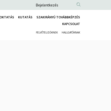
Anonim
Bejelentkezés
Felhasználói
OKTATÁS
KUTATÁS
SZAKIRÁNYÚ TOVÁBBKÉPZÉS
fiók
Fő
KAPCSOLAT
menüje
navigáció
FELVÉTELIZŐKNEK
HALLGATÓKNAK
Másodlagos
navigáció