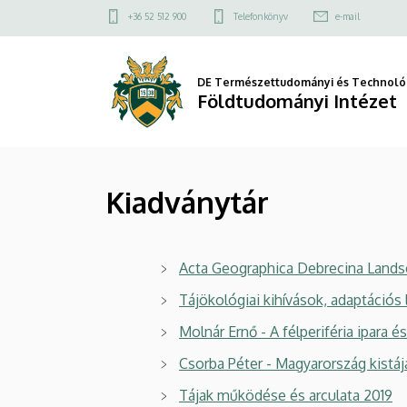
Kiadványtár
Ugrás
Felső
+36 52 512 900
Telefonkönyv
e-mail
a
kapcsolat
|
tartalomra
menü
Földtudományi
DE Természettudományi és Technológ
Földtudományi Intézet
Intézet
Kiadványtár
Acta Geographica Debrecina Land
Tájökológiai kihívások, adaptáció
Molnár Ernő - A félperiféria ipara é
Csorba Péter - Magyarország kistáj
Tájak működése és arculata 2019