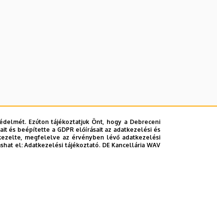
édelmét. Ezúton tájékoztatjuk Önt, hogy a Debreceni
it és beépítette a GDPR előírásait az adatkezelési és
kezelte, megfelelve az érvényben lévő adatkezelési
ashat el:
Adatkezelési tájékoztató.
DE Kancellária WAV