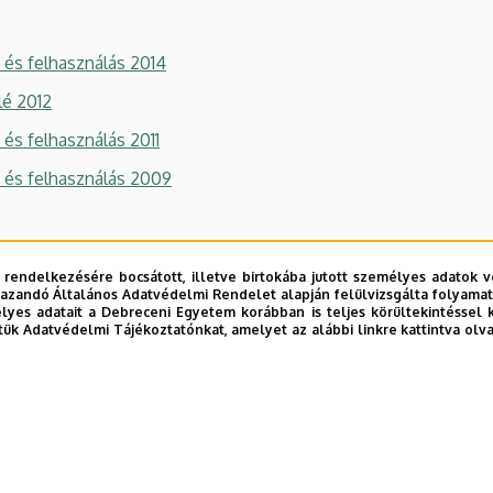
és felhasználás 2014
lé 2012
és felhasználás 2011
 és felhasználás 2009
ományi Konferencia 2008 I. kötet
 rendelkezésére bocsátott, illetve birtokába jutott személyes adatok v
mányi Konferencia 2008 II. kötet
azandó Általános Adatvédelmi Rendelet alapján felülvizsgálta folyamata
yes adatait a Debreceni Egyetem korábban is teljes körültekintéssel 
tük Adatvédelmi Tájékoztatónkat, amelyet az alábbi linkre kattintva olv
Katalin egyetemi docens 60. születésnapjára I. kötet
Katalin egyetemi docens 60. születésnapjára II. kötet